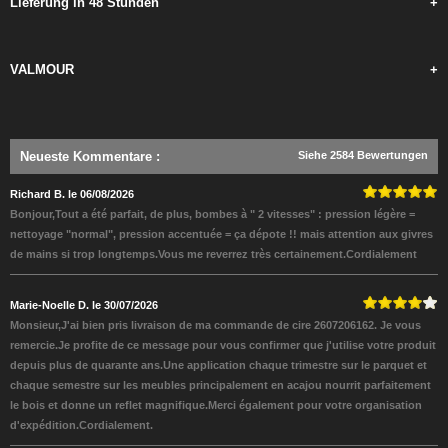
Lieferung in 48 Stunden
+
VALMOUR
+
Neueste Kommentare
:
Siehe 2584 Bewertungen
Richard B. le 06/08/2026
Bonjour,Tout a été parfait, de plus, bombes à " 2 vitesses" : pression légère =
nettoyage "normal", pression accentuée = ça dépote !! mais attention aux givres
de mains si trop longtemps.Vous me reverrez très certainement.Cordialement
Marie-Noelle D. le 30/07/2026
Monsieur,J'ai bien pris livraison de ma commande de cire 2607206162. Je vous
remercie.Je profite de ce message pour vous confirmer que j'utilise votre produit
depuis plus de quarante ans.Une application chaque trimestre sur le parquet et
chaque semestre sur les meubles principalement en acajou nourrit parfaitement
le bois et donne un reflet magnifique.Merci également pour votre organisation
d'expédition.Cordialement.