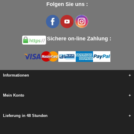
Folgen Sie uns :
Sichere on-line Zahlung :
Informationen
+
Mein Konto
+
Lieferung in 48 Stunden
+