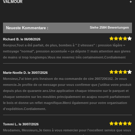
VALMOUR
+
Neueste Kommentare
:
Siehe 2584 Bewertungen
Richard B. le 06/08/2026
Bonjour,Tout a été parfait, de plus, bombes à " 2 vitesses" : pression légère =
nettoyage "normal", pression accentuée = ça dépote !! mais attention aux givres
de mains si trop longtemps.Vous me reverrez très certainement.Cordialement
Marie-Noelle D. le 30/07/2026
Monsieur,J'ai bien pris livraison de ma commande de cire 2607206162. Je vous
remercie.Je profite de ce message pour vous confirmer que j'utilise votre produit
depuis plus de quarante ans.Une application chaque trimestre sur le parquet et
chaque semestre sur les meubles principalement en acajou nourrit parfaitement
le bois et donne un reflet magnifique.Merci également pour votre organisation
d'expédition.Cordialement.
Tommi L. le 30/07/2026
Mesdames, Messieurs,Je tiens à vous remercier pour l'excellent service que vous