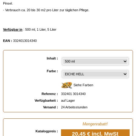
Pinsel.
- Verbrauch ca. 20 bis 30 m2 pro Liter zur täglichen Pflege.
Verfügbar in
: 500 ml, 1 Liter, 5 Liter
EAN :
3324013014340
Inhalt :
Farbe :
Siehe Farben
Referenz :
332401 3014340
Verfügbarkeit :
auf Lager
Versand :
24 Arbeitsstunden
Mengenrabatt!
Katalogpreis :
20,45 €
incl. MwSt