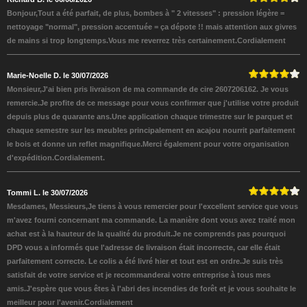
Bonjour,Tout a été parfait, de plus, bombes à " 2 vitesses" : pression légère =
nettoyage "normal", pression accentuée = ça dépote !! mais attention aux givres
de mains si trop longtemps.Vous me reverrez très certainement.Cordialement
Marie-Noelle D. le 30/07/2026
Monsieur,J'ai bien pris livraison de ma commande de cire 2607206162. Je vous
remercie.Je profite de ce message pour vous confirmer que j'utilise votre produit
depuis plus de quarante ans.Une application chaque trimestre sur le parquet et
chaque semestre sur les meubles principalement en acajou nourrit parfaitement
le bois et donne un reflet magnifique.Merci également pour votre organisation
d'expédition.Cordialement.
Tommi L. le 30/07/2026
Mesdames, Messieurs,Je tiens à vous remercier pour l'excellent service que vous
m'avez fourni concernant ma commande. La manière dont vous avez traité mon
achat est à la hauteur de la qualité du produit.Je ne comprends pas pourquoi
DPD vous a informés que l'adresse de livraison était incorrecte, car elle était
parfaitement correcte. Le colis a été livré hier et tout est en ordre.Je suis très
satisfait de votre service et je recommanderai votre entreprise à tous mes
amis.J'espère que vous êtes à l'abri des incendies de forêt et je vous souhaite le
meilleur pour l'avenir.Cordialement