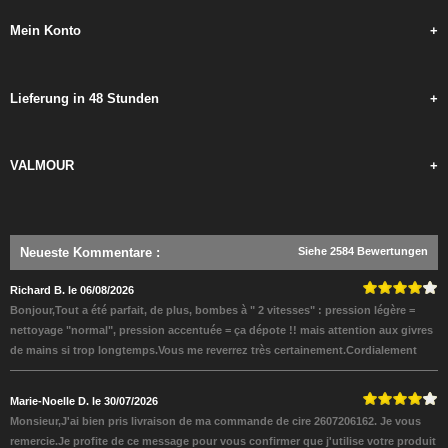
Mein Konto
+
Lieferung in 48 Stunden
+
VALMOUR
+
Neueste Kommentare
:
Siehe 2584 Bewertungen
Richard B. le 06/08/2026
Bonjour,Tout a été parfait, de plus, bombes à " 2 vitesses" : pression légère =
nettoyage "normal", pression accentuée = ça dépote !! mais attention aux givres
de mains si trop longtemps.Vous me reverrez très certainement.Cordialement
Marie-Noelle D. le 30/07/2026
Monsieur,J'ai bien pris livraison de ma commande de cire 2607206162. Je vous
remercie.Je profite de ce message pour vous confirmer que j'utilise votre produit