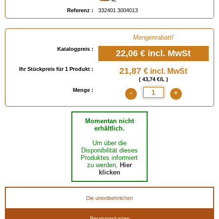
Referenz :
332401 3004013
Mengenrabatt!
Katalogpreis :
22,06 €
incl. MwSt
Ihr Stückpreis für 1 Produkt :
21,87
€ incl. MwSt
( 43,74 €/L )
Menge :
-
+
Momentan nicht
erhältlich.
Um über die
Disponibilität dieses
Produktes informiert
zu werden,
Hier
klicken
Die unentbehrlichen
Beratungskarten