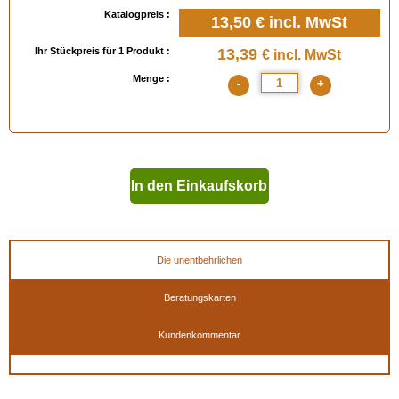
Verfügbar in
: Technische Produktpalette, Raumparfüms
Katalogpreis :
13,50 €
incl. MwSt
Ihr Stückpreis für 1 Produkt :
13,39
€ incl. MwSt
Menge :
-
+
In den Einkaufskorb
geben
Die unentbehrlichen
Beratungskarten
Kundenkommentar