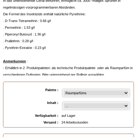
In das untenstehende Gerät einführen, ermöglicht ca. 3000 -maliges Sprühen in
regelmässigen vorprogrammierbaren Abständen.
Die Formel des Insektizids enthält natürliche Pyrethrine:
. D-Trans-Tetramethrin : 0.66 g/l
. Permethrin : 1.53 g/l
. Piperonyl Butoxyd : 1.36 g/l
. Prallethrin : 0.28 g/l
. Pyrethrin-Extrakte : 0.23 g/l
Anmerkungen
:
- Erhältlich in 2 Produktpaletten: als technische Produktpalette oder als Raumparfüm in
verschiedenen Duftnoten. Bitte untenstehend per Rolliste auswählen.
- Auf die Malerpalette klicken, um die Produkte zu sehen.
- Ohne CFK, zum Schutz der Ozonschicht.
Palette :
- Maβe (ohne Deckel): Höhe 13 cm * Durchmesser 6.6 cm.
- Der Zerstäuber ist nicht enthalten, bitte nachstehend bestellen.
Inhalt :
- Inhalt 250 ml.
- Verwendungsdauer für ein Nachfüllspray zwischen 10- 52 Tagen, je nach
Verfügbarkeit :
auf Lager
vorprogrammiertem Intervall.
Versand :
24 Arbeitsstunden