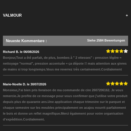
VALMOUR
+
Neueste Kommentare
:
Siehe 2584 Bewertungen
Richard B. le 06/08/2026
Bonjour,Tout a été parfait, de plus, bombes à " 2 vitesses" : pression légère =
nettoyage "normal", pression accentuée = ça dépote !! mais attention aux givres
de mains si trop longtemps.Vous me reverrez très certainement.Cordialement
Marie-Noelle D. le 30/07/2026
Monsieur,J'ai bien pris livraison de ma commande de cire 2607206162. Je vous
remercie.Je profite de ce message pour vous confirmer que j'utilise votre produit
depuis plus de quarante ans.Une application chaque trimestre sur le parquet et
chaque semestre sur les meubles principalement en acajou nourrit parfaitement
le bois et donne un reflet magnifique.Merci également pour votre organisation
d'expédition.Cordialement.