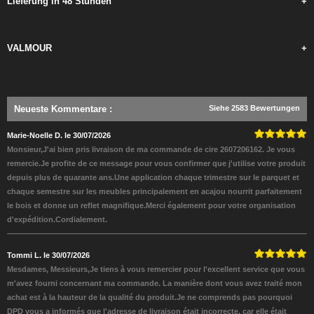
Lieferung in 48 Stunden
+
VALMOUR
+
Neueste Kommentare
:
Siehe 2583 Bewertungen
Marie-Noelle D. le 30/07/2026
Monsieur,J'ai bien pris livraison de ma commande de cire 2607206162. Je vous
remercie.Je profite de ce message pour vous confirmer que j'utilise votre produit
depuis plus de quarante ans.Une application chaque trimestre sur le parquet et
chaque semestre sur les meubles principalement en acajou nourrit parfaitement
le bois et donne un reflet magnifique.Merci également pour votre organisation
d'expédition.Cordialement.
Tommi L. le 30/07/2026
Mesdames, Messieurs,Je tiens à vous remercier pour l'excellent service que vous
m'avez fourni concernant ma commande. La manière dont vous avez traité mon
achat est à la hauteur de la qualité du produit.Je ne comprends pas pourquoi
DPD vous a informés que l'adresse de livraison était incorrecte, car elle était