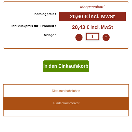
- Large = 45/47 (Eur) - 10/12 (UK) - 11½/13 (USA)
Mengenrabatt!
- Extra Large = 48/49 (Eur) - 13/14 (UK) - 13½/15 (USA)
Katalogpreis :
20,60 €
incl. MwSt
Ihr Stückpreis für 1 Produkt :
20,43
€ incl. MwSt
Menge :
-
+
EAN :
884597024379
In den Einkaufskorb
geben
Die unentbehrlichen
Kundenkommentar