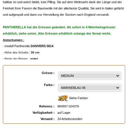
haltbar ist und weich bleibt, kein Pilling. Sie auf dem Weltmarkt dank der Länge und der
Feinheit Ihrer Fasern die Baumwolle mit der allerbeste Qualität, Sie wird in Italien gefärbt
und aufgespult und dann zur Herstellung der Socken nach England versandt.
PANTHERELLA hat die Grössen geändert. Ab sofort in 4 Mehrheitsgrössen
erhältlich, siehe unten. Alte Grössen erhältlich solange der Vorrat reicht.
Anmerkungen :
modell Pantherella
DANVERS 5614
-
- Höhe des Schafts :
30 cm
- Breite der Rippen :
mittel
Maschinenwaschbar bei max. 30°, oder im Wollwaschgang.
-
- Abbildung
360°
per Zoom auf die Fotos !
Grösse :
- Grössenangaben in den untenstehende technischen Daten
- Degressive Preise pro Farbe und Grösse,
Farbe :
- Für die Farbauswahl bitte auf die untenstehende Farbpalette klicken, oder das
Farbmuster "Leder
" bestellen.
Siehe Farben
Referenz :
884597 024379
Verfügbarkeit :
auf Lager
Gröβentabelle
:
Versand :
24 Arbeitsstunden
- Small = 39/40 (Eur) - 6/7 (UK) - 7/8 (USA)
- Medium = 41/44 (Eur) - 7½/9½ (UK) - 8½/11 (USA)