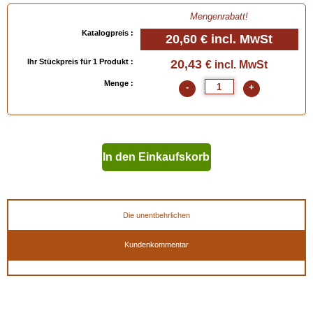
- Large = 45/47 (Eur) - 10/12 (UK) - 11½/13 (USA)
Mengenrabatt!
- Extra Large = 48/49 (Eur) - 13/14 (UK) - 13½/15 (USA)
Katalogpreis :
20,60 €
incl. MwSt
Ihr Stückpreis für 1 Produkt :
20,43
€ incl. MwSt
Menge :
-
+
EAN :
884597044964
In den Einkaufskorb
geben
Die unentbehrlichen
Kundenkommentar