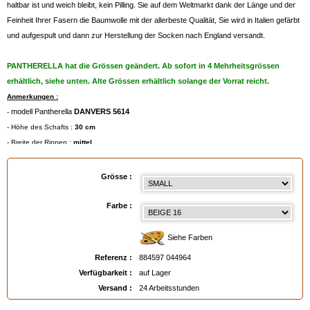
haltbar ist und weich bleibt, kein Pilling. Sie auf dem Weltmarkt dank der Länge und der
Feinheit Ihrer Fasern die Baumwolle mit der allerbeste Qualität, Sie wird in Italien gefärbt
und aufgespult und dann zur Herstellung der Socken nach England versandt.
PANTHERELLA hat die Grössen geändert. Ab sofort in 4 Mehrheitsgrössen
erhältlich, siehe unten. Alte Grössen erhältlich solange der Vorrat reicht.
Anmerkungen :
modell Pantherella
DANVERS 5614
-
- Höhe des Schafts :
30 cm
- Breite der Rippen :
mittel
Maschinenwaschbar bei max. 30°, oder im Wollwaschgang.
-
- Abbildung
360°
per Zoom auf die Fotos !
Grösse :
- Grössenangaben in den untenstehende technischen Daten
- Degressive Preise pro Farbe und Grösse,
Farbe :
- Für die Farbauswahl bitte auf die untenstehende Farbpalette klicken, oder das
Farbmuster "Leder
" bestellen.
Siehe Farben
Referenz :
884597 044964
Verfügbarkeit :
auf Lager
Gröβentabelle
:
Versand :
24 Arbeitsstunden
- Small = 39/40 (Eur) - 6/7 (UK) - 7/8 (USA)
- Medium = 41/44 (Eur) - 7½/9½ (UK) - 8½/11 (USA)