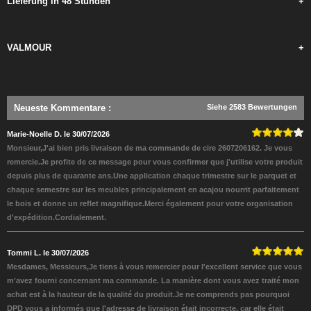
Lieferung in 48 Stunden
+
VALMOUR
+
Neueste Kommentare
:
Siehe 2583 Bewertungen
Marie-Noelle D. le 30/07/2026
Monsieur,J'ai bien pris livraison de ma commande de cire 2607206162. Je vous
remercie.Je profite de ce message pour vous confirmer que j'utilise votre produit
depuis plus de quarante ans.Une application chaque trimestre sur le parquet et
chaque semestre sur les meubles principalement en acajou nourrit parfaitement
le bois et donne un reflet magnifique.Merci également pour votre organisation
d'expédition.Cordialement.
Tommi L. le 30/07/2026
Mesdames, Messieurs,Je tiens à vous remercier pour l'excellent service que vous
m'avez fourni concernant ma commande. La manière dont vous avez traité mon
achat est à la hauteur de la qualité du produit.Je ne comprends pas pourquoi
DPD vous a informés que l'adresse de livraison était incorrecte, car elle était