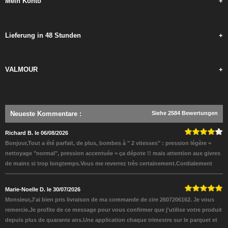
Mein Konto
+
Lieferung in 48 Stunden
+
VALMOUR
+
Neueste Kommentare
:
Siehe 2584 Bewertungen
Richard B. le 06/08/2026
Bonjour,Tout a été parfait, de plus, bombes à " 2 vitesses" : pression légère =
nettoyage "normal", pression accentuée = ça dépote !! mais attention aux givres
de mains si trop longtemps.Vous me reverrez très certainement.Cordialement
Marie-Noelle D. le 30/07/2026
Monsieur,J'ai bien pris livraison de ma commande de cire 2607206162. Je vous
remercie.Je profite de ce message pour vous confirmer que j'utilise votre produit
depuis plus de quarante ans.Une application chaque trimestre sur le parquet et