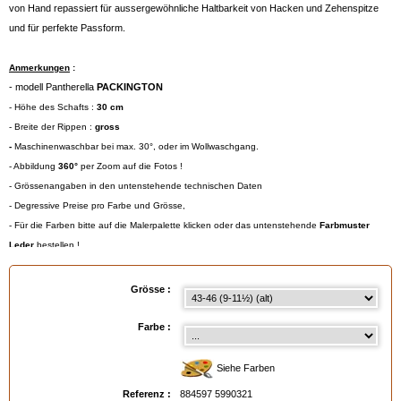
von Hand repassiert für aussergewöhnliche Haltbarkeit von Hacken und Zehenspitze
und für perfekte Passform.
Anmerkungen
:
- modell Pantherella
PACKINGTON
- Höhe des Schafts :
30 cm
- Breite der Rippen :
gross
-
Maschinenwaschbar bei max. 30°, oder im Wollwaschgang.
- Abbildung
360°
per Zoom auf die Fotos !
- Grössenangaben in den untenstehende technischen Daten
- Degressive Preise pro Farbe und Grösse,
- Für die Farben bitte auf die Malerpalette klicken oder das untenstehende
Farbmuster
Leder
bestellen !
Gröβentabelle
:
- Small = 39/40 (Eur) - 6/7 (UK) - 7/8 (USA)
Grösse :
- Medium = 41/44 (Eur) - 7½/9½ (UK) - 8½/11 (USA)
- Large = 45/47 (Eur) - 10/12 (UK) - 11½/13 (USA)
Farbe :
- Extra Large = 48/49 (Eur) - 13/14 (UK) - 13½/15 (USA)
Siehe Farben
Referenz :
884597 5990321
EAN :
8845975990321