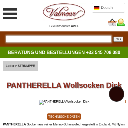
Deutch
0
Exklusifhändler
AVEL
BERATUNG UND BESTELLUNGEN
+33 545 708 080
Leder
>
STRÜMPFE
PANTHERELLA Wollsocken Dick
TECHNISCHE DATEN
PANTHERELLA
Socken aus reiner Merino-Schurwolle, hergestellt in England. Mit Nylon