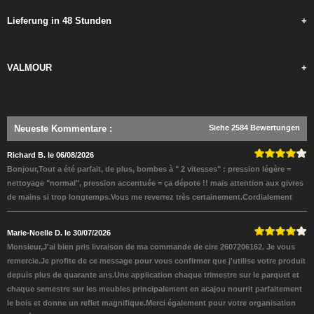
Lieferung in 48 Stunden
+
VALMOUR
+
Neueste Kommentare
:
Siehe 2584 Bewertungen
Richard B. le 06/08/2026
Bonjour,Tout a été parfait, de plus, bombes à " 2 vitesses" : pression légère =
nettoyage "normal", pression accentuée = ça dépote !! mais attention aux givres
de mains si trop longtemps.Vous me reverrez très certainement.Cordialement
Marie-Noelle D. le 30/07/2026
Monsieur,J'ai bien pris livraison de ma commande de cire 2607206162. Je vous
remercie.Je profite de ce message pour vous confirmer que j'utilise votre produit
depuis plus de quarante ans.Une application chaque trimestre sur le parquet et
chaque semestre sur les meubles principalement en acajou nourrit parfaitement
le bois et donne un reflet magnifique.Merci également pour votre organisation