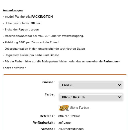
Anmerkungen
:
- modell Pantherella
PACKINGTON
- Höhe des Schafts :
30 cm
- Breite der Rippen :
gross
-
Maschinenwaschbar bei max. 30°, oder im Wollwaschgang.
- Abbildung
360°
per Zoom auf die Fotos !
- Grössenangaben in den untenstehende technischen Daten
- Degressive Preise pro Farbe und Grösse,
- Für die Farben bitte auf die Malerpalette klicken oder das untenstehende
Farbmuster
Leder
bestellen !
Gröβentabelle
:
- Small = 39/40 (Eur) - 6/7 (UK) - 7/8 (USA)
Grösse :
- Medium = 41/44 (Eur) - 7½/9½ (UK) - 8½/11 (USA)
- Large = 45/47 (Eur) - 10/12 (UK) - 11½/13 (USA)
Farbe :
- Extra Large = 48/49 (Eur) - 13/14 (UK) - 13½/15 (USA)
Siehe Farben
Referenz :
884597 639078
EAN :
884597639078
Verfügbarkeit :
auf Lager
Versand :
24 Arbeitsstunden