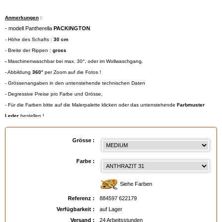
Anmerkungen
:
- modell Pantherella
PACKINGTON
- Höhe des Schafts :
30 cm
- Breite der Rippen :
gross
-
Maschinenwaschbar bei max. 30°, oder im Wollwaschgang.
- Abbildung
360°
per Zoom auf die Fotos !
- Grössenangaben in den untenstehende technischen Daten
- Degressive Preise pro Farbe und Grösse,
- Für die Farben bitte auf die Malerpalette klicken oder das untenstehende
Farbmuster
Leder
bestellen !
Gröβentabelle
:
- Small = 39/40 (Eur) - 6/7 (UK) - 7/8 (USA)
Grösse :
- Medium = 41/44 (Eur) - 7½/9½ (UK) - 8½/11 (USA)
- Large = 45/47 (Eur) - 10/12 (UK) - 11½/13 (USA)
Farbe :
- Extra Large = 48/49 (Eur) - 13/14 (UK) - 13½/15 (USA)
Siehe Farben
Referenz :
884597 622179
EAN :
884597622179
Verfügbarkeit :
auf Lager
Versand :
24 Arbeitsstunden