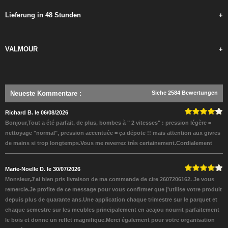
Lieferung in 48 Stunden
+
VALMOUR
+
Neueste Kommentare
:
Siehe 2584 Bewertungen
Richard B. le 06/08/2026
Bonjour,Tout a été parfait, de plus, bombes à " 2 vitesses" : pression légère =
nettoyage "normal", pression accentuée = ça dépote !! mais attention aux givres
de mains si trop longtemps.Vous me reverrez très certainement.Cordialement
Marie-Noelle D. le 30/07/2026
Monsieur,J'ai bien pris livraison de ma commande de cire 2607206162. Je vous
remercie.Je profite de ce message pour vous confirmer que j'utilise votre produit
depuis plus de quarante ans.Une application chaque trimestre sur le parquet et
chaque semestre sur les meubles principalement en acajou nourrit parfaitement
le bois et donne un reflet magnifique.Merci également pour votre organisation