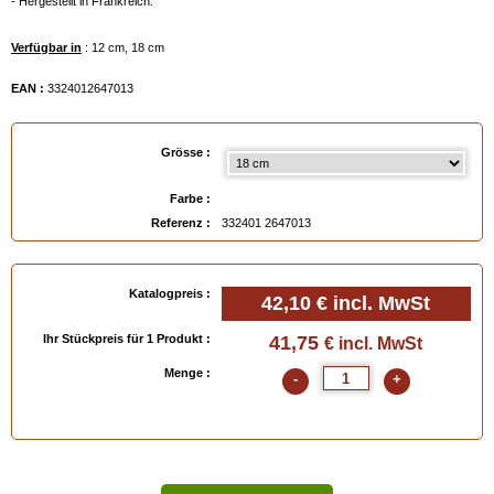
- Hergestellt in Frankreich.
Verfügbar in
: 12 cm, 18 cm
EAN :
3324012647013
Grösse :
Farbe :
Referenz :
332401 2647013
Katalogpreis :
42,10 €
incl. MwSt
Ihr Stückpreis für 1 Produkt :
41,75
€ incl. MwSt
Menge :
-
+