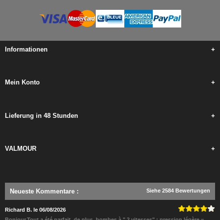
Informationen
+
Mein Konto
+
Lieferung in 48 Stunden
+
VALMOUR
+
Neueste Kommentare
:
Siehe 2584 Bewertungen
Richard B. le 06/08/2026
Bonjour,Tout a été parfait, de plus, bombes à " 2 vitesses" : pression légère =