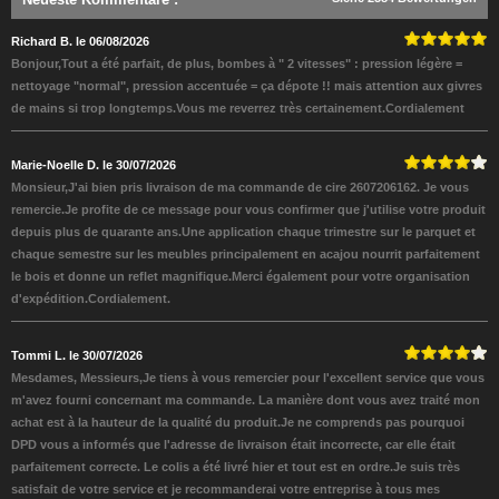
Richard B. le 06/08/2026
Bonjour,Tout a été parfait, de plus, bombes à " 2 vitesses" : pression légère =
nettoyage "normal", pression accentuée = ça dépote !! mais attention aux givres
de mains si trop longtemps.Vous me reverrez très certainement.Cordialement
Marie-Noelle D. le 30/07/2026
Monsieur,J'ai bien pris livraison de ma commande de cire 2607206162. Je vous
remercie.Je profite de ce message pour vous confirmer que j'utilise votre produit
depuis plus de quarante ans.Une application chaque trimestre sur le parquet et
chaque semestre sur les meubles principalement en acajou nourrit parfaitement
le bois et donne un reflet magnifique.Merci également pour votre organisation
d'expédition.Cordialement.
Tommi L. le 30/07/2026
Mesdames, Messieurs,Je tiens à vous remercier pour l'excellent service que vous
m'avez fourni concernant ma commande. La manière dont vous avez traité mon
achat est à la hauteur de la qualité du produit.Je ne comprends pas pourquoi
DPD vous a informés que l'adresse de livraison était incorrecte, car elle était
parfaitement correcte. Le colis a été livré hier et tout est en ordre.Je suis très
satisfait de votre service et je recommanderai votre entreprise à tous mes