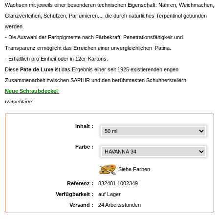
Wachsen mit jeweils einer besonderen technischen Eigenschaft: Nähren, Weichmachen,
Glanzverleihen, Schützen, Parfümieren..., die durch natürliches Terpentinöl gebunden
werden.
- Die Auswahl der Farbpigmente nach Färbekraft, Penetrationsfähigkeit und
Transparenz ermöglicht das Erreichen einer unvergleichlichen Patina.
- Erhältlich pro Einheit oder in 12er-Kartons.
Diese
Pate de Luxe
ist das Ergebnis einer seit 1925 existierenden engen
Zusammenarbeit zwischen SAPHIR und den berühmtesten Schuhherstellern.
Neue Schraubdeckel
Ratschläge:
- Benutzen Sie die Pate de Luxe abwechselnd mit der untenstehenden
Creme
Pommadier SAPHIR
MEDAILLE D'OR,
die auf Grund ihrer Formulierung mit
Inhalt :
flüssigeren Wachsen eine Tiefenpflege des Leders ermöglicht.
- Falls Sie vorher Schuhpflegeprodukte anderer Marken verwendet haben, können Sie
Farbe :
etwaige Silikon- und Harzablagerungen mit Hilfe des
Rénomat SAPHIR
entfernen,
welcher Ihnen ausserdem gute Dienste bei der periodischen Reinigung Ihres Leders
Siehe Farben
leisten wird.
Referenz :
332401 1002349
- Zum Glacieren müssen Sie der Pâte de Luxe regelmässig Wassertropfen hinzufügen,
Verfügbarkeit :
auf Lager
dazu raten wir Ihnen zu unserem besonders praktischen
Wassertropfenspender
,
Versand :
24 Arbeitsstunden
siehe unten.