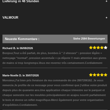
Lieferung in 48 Stunden
+
VALMOUR
+
Neueste Kommentare
:
Siehe 2584 Bewertungen
Richard B. le 06/08/2026
Bonjour,Tout a été parfait, de plus, bombes à " 2 vitesses" : pression légère =
nettoyage "normal", pression accentuée = ça dépote !! mais attention aux givres
de mains si trop longtemps.Vous me reverrez très certainement.Cordialement
Marie-Noelle D. le 30/07/2026
Monsieur,J'ai bien pris livraison de ma commande de cire 2607206162. Je vous
remercie.Je profite de ce message pour vous confirmer que j'utilise votre produit
depuis plus de quarante ans.Une application chaque trimestre sur le parquet et
chaque semestre sur les meubles principalement en acajou nourrit parfaitement
le bois et donne un reflet magnifique.Merci également pour votre organisation
d'expédition.Cordialement.