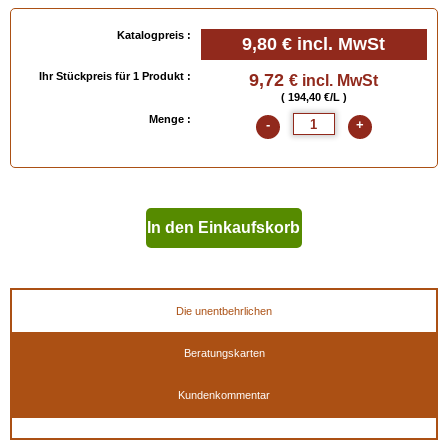
Verfügbar in
: 50 ml, 100 ml
Katalogpreis :
9,80 €
incl. MwSt
EAN :
3324011002349
Ihr Stückpreis für 1 Produkt :
9,72
€ incl. MwSt
( 194,40 €/L )
Menge :
-
+
In den Einkaufskorb
geben
Die unentbehrlichen
Beratungskarten
Kundenkommentar