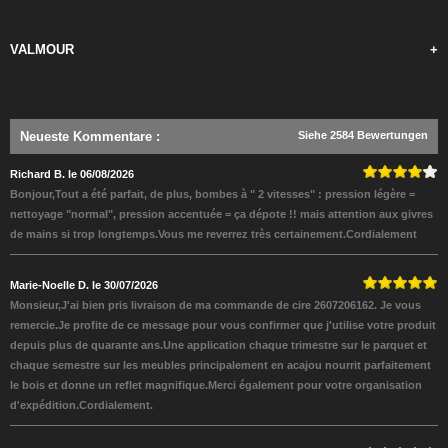
VALMOUR
+
Neueste Kommentare
:
Siehe 2584 Bewertungen
Richard B. le 06/08/2026
Bonjour,Tout a été parfait, de plus, bombes à " 2 vitesses" : pression légère =
nettoyage "normal", pression accentuée = ça dépote !! mais attention aux givres
de mains si trop longtemps.Vous me reverrez très certainement.Cordialement
Marie-Noelle D. le 30/07/2026
Monsieur,J'ai bien pris livraison de ma commande de cire 2607206162. Je vous
remercie.Je profite de ce message pour vous confirmer que j'utilise votre produit
depuis plus de quarante ans.Une application chaque trimestre sur le parquet et
chaque semestre sur les meubles principalement en acajou nourrit parfaitement
le bois et donne un reflet magnifique.Merci également pour votre organisation
d'expédition.Cordialement.