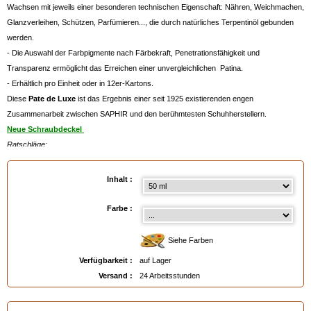
Wachsen mit jeweils einer besonderen technischen Eigenschaft: Nähren, Weichmachen,
Glanzverleihen, Schützen, Parfümieren..., die durch natürliches Terpentinöl gebunden
werden.
- Die Auswahl der Farbpigmente nach Färbekraft, Penetrationsfähigkeit und
Transparenz ermöglicht das Erreichen einer unvergleichlichen Patina.
- Erhältlich pro Einheit oder in 12er-Kartons.
Diese
Pate de Luxe
ist das Ergebnis einer seit 1925 existierenden engen
Zusammenarbeit zwischen SAPHIR und den berühmtesten Schuhherstellern.
Neue Schraubdeckel
Ratschläge:
- Benutzen Sie die Pate de Luxe abwechselnd mit der untenstehenden
Creme
Pommadier SAPHIR
MEDAILLE D'OR,
die auf Grund ihrer Formulierung mit
Inhalt :
flüssigeren Wachsen eine Tiefenpflege des Leders ermöglicht.
- Falls Sie vorher Schuhpflegeprodukte anderer Marken verwendet haben, können Sie
Farbe :
etwaige Silikon- und Harzablagerungen mit Hilfe des
Rénomat SAPHIR
entfernen,
welcher Ihnen ausserdem gute Dienste bei der periodischen Reinigung Ihres Leders
Siehe Farben
leisten wird.
Verfügbarkeit :
auf Lager
- Zum Glacieren müssen Sie der Pâte de Luxe regelmässig Wassertropfen hinzufügen,
Versand :
24 Arbeitsstunden
dazu raten wir Ihnen zu unserem besonders praktischen
Wassertropfenspender
,
siehe unten.