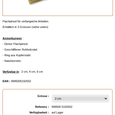
Flachpinsel für umfangeiche Arbeiten.
Erhältlich in 3 Grössen (siehe unten):
Anmerkungen
:
- Dicker Flachpinsel.
- Geschliffener Rohholzstiel.
- Ring aus Kupferstahl.
- Naturborsten.
Verfügbar in
: 2 cm, 4 cm, 6 cm
EAN :
9995005192502
Grösse :
Referenz :
999500 5192502
Verfügbarkeit :
auf Lager