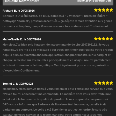
Neueste Kommentare
:
Siehe 2584 Bewertungen
Richard B. le 06/08/2026
Bonjour,Tout a été parfait, de plus, bombes à " 2 vitesses" : pression légère =
nettoyage "normal", pression accentuée = ça dépote !! mais attention aux givres
de mains si trop longtemps.Vous me reverrez très certainement.Cordialement
Marie-Noelle D. le 30/07/2026
Monsieur,J'ai bien pris livraison de ma commande de cire 2607206162. Je vous
remercie.Je profite de ce message pour vous confirmer que j'utilise votre produit
depuis plus de quarante ans.Une application chaque trimestre sur le parquet et
chaque semestre sur les meubles principalement en acajou nourrit parfaitement
le bois et donne un reflet magnifique.Merci également pour votre organisation
d'expédition.Cordialement.
Tommi L. le 30/07/2026
Mesdames, Messieurs,Je tiens à vous remercier pour l'excellent service que vous
m'avez fourni concernant ma commande. La manière dont vous avez traité mon
achat est à la hauteur de la qualité du produit.Je ne comprends pas pourquoi
DPD vous a informés que l'adresse de livraison était incorrecte, car elle était
parfaitement correcte. Le colis a été livré hier et tout est en ordre.Je suis très
satisfait de votre service et je recommanderai votre entreprise à tous mes