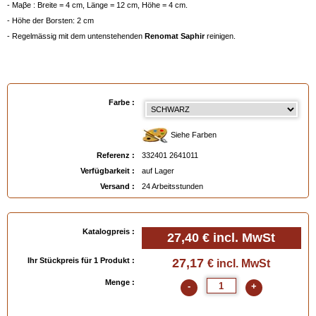
- Maβe : Breite = 4 cm, Länge = 12 cm, Höhe = 4 cm.
- Höhe der Borsten: 2 cm
- Regelmässig mit dem untenstehenden
Renomat Saphir
reinigen.
EAN :
3324012641011
Farbe :
Siehe Farben
Referenz :
332401 2641011
Verfügbarkeit :
auf Lager
Versand :
24 Arbeitsstunden
Katalogpreis :
27,40 €
incl. MwSt
Ihr Stückpreis für 1 Produkt :
27,17
€ incl. MwSt
Menge :
-
+