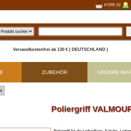
KORB (0)
Versandkostenfrei ab 130 € ( DEUTSCHLAND )
E
ZUBEHÖR
UNSERE MA
n
Poliergriff VALMOU
Poliergriff für die Lederpflege: Schuhe, Lede