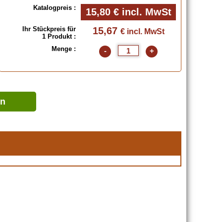
Katalogpreis :
15,80 €
incl. MwSt
Ihr Stückpreis für
15,67
€ incl. MwSt
1 Produkt :
Menge :
-
+
en