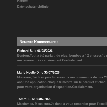
Partner
Datenschutzrichtlinie
Neueste Kommentare
:
Richard B. le 06/08/2026
Bonjour,Tout a été parfait, de plus, bombes à " 2 vitesses" 
me reverrez très certainement.Cordialement
Marie-Noelle D. le 30/07/2026
Monsieur,J'ai bien pris livraison de ma commande de cire 26
ans.Une application chaque trimestre sur le parquet et chaq
pour votre organisation d'expédition.Cordialement.
Tommi L. le 30/07/2026
Mesdames, Messieurs,Je tiens à vous remercier pour l'excel