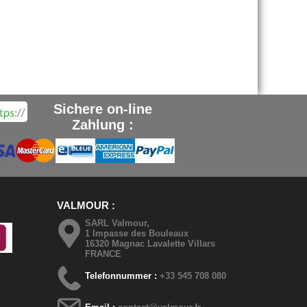
Sichere on-line
Zahlung :
VALMOUR
SARL Valmour,
1 Impasse des Bouleaux
16320 Magnac Lavalette Villars
FRANCE
Telefonnummer :
+33 545 708 080