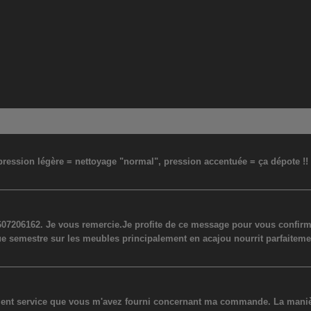
: pression légère = nettoyage "normal", pression accentuée = ça dépote !
07206162. Je vous remercie.Je profite de ce message pour vous confirmer
ue semestre sur les meubles principalement en acajou nourrit parfaiteme
lent service que vous m'avez fourni concernant ma commande. La manière