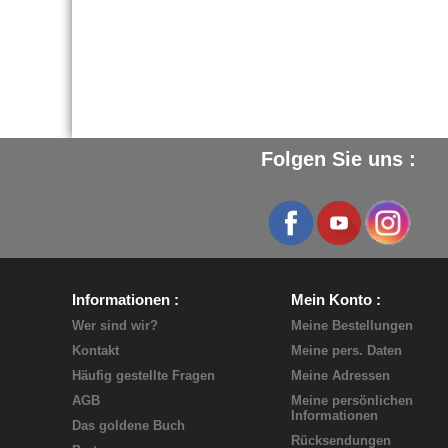
Folgen Sie uns :
Informationen
Mein Konto
Wer sind wir?
Meine Bestellungen
Kontakt
Meine pers. Daten
Häufig gestellte Fragen
Meine Adressen
AGB
Meine persönlichen
Informationen
Das goldene Buch
Rücksendungen