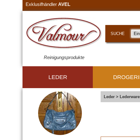
Exklusifhändler
AVEL
SUCHE
Reinigungsprodukte
LEDER
DROGERI
Leder
>
Lederware