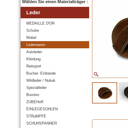
Wählen Sie einen Materialträger :
Leder
MEDAILLE D'OR
Schuhe
Mobel
Lederwaren
Autoleder
Kleidung
Reitsport
Bucher- Einbande
Wildleder / Nubuk
Spezialleder
Bursten
ZUBEHoR
EINLEGESOHLEN
STRuMPFE
SCHUHSPANNER