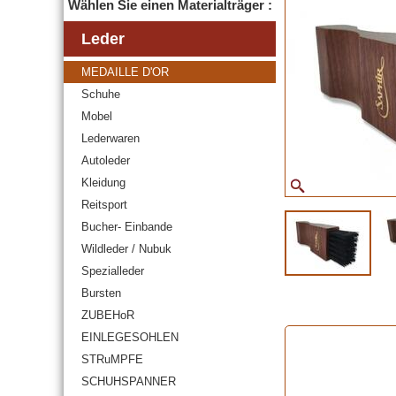
Wählen Sie einen Materialträger :
Leder
MEDAILLE D'OR
Schuhe
Mobel
Lederwaren
Autoleder
Kleidung
Reitsport
Bucher- Einbande
Wildleder / Nubuk
Spezialleder
Bursten
ZUBEHoR
EINLEGESOHLEN
STRuMPFE
SCHUHSPANNER