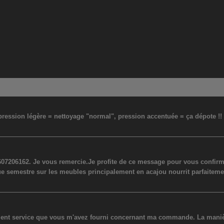
: pression légère = nettoyage "normal", pression accentuée = ça dépote !
07206162. Je vous remercie.Je profite de ce message pour vous confirmer
ue semestre sur les meubles principalement en acajou nourrit parfaiteme
lent service que vous m'avez fourni concernant ma commande. La manière