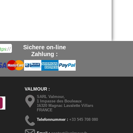
Sichere on-line
Zahlung :
VALMOUR
SARL Valmour,
1 Impasse des Bouleaux
16320 Magnac Lavalette Villars
FRANCE
Telefonnummer :
+33 545 708 080