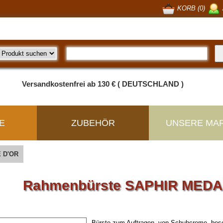
KORB (0)
Versandkostenfrei ab 130 € ( DEUTSCHLAND )
E
ZUBEHÖR
UNSERE MA
 D'OR
Rahmenbürste SAPHIR MEDA
Bürste zum Auftragen von Schuhcreme, besond