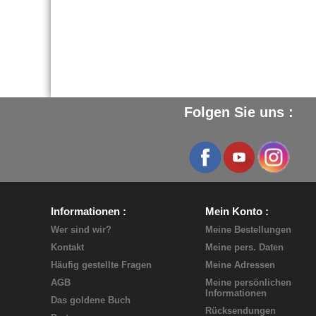
Folgen Sie uns :
Informationen
Mein Konto
Wer sind wir?
Meine Bestellungen
Kontakt
Meine pers. Daten
Häufig gestellte Fragen
Meine Adressen
AGB
Meine persönlichen
Informationen
Das goldene Buch
Rücksendungen