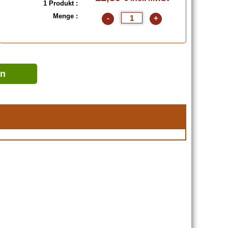
1 Produkt :
Menge :
-
+
en