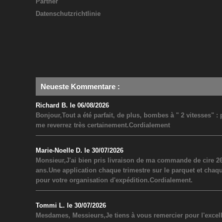
Partner
Datenschutzrichtlinie
Neueste Kommentare
:
Richard B. le 06/08/2026
Bonjour,Tout a été parfait, de plus, bombes à " 2 vitesses" 
me reverrez très certainement.Cordialement
Marie-Noelle D. le 30/07/2026
Monsieur,J'ai bien pris livraison de ma commande de cire 26
ans.Une application chaque trimestre sur le parquet et chaq
pour votre organisation d'expédition.Cordialement.
Tommi L. le 30/07/2026
Mesdames, Messieurs,Je tiens à vous remercier pour l'excel