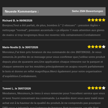
Neueste Kommentare
:
Siehe 2584 Bewertungen
Richard B. le 06/08/2026
Bonjour,Tout a été parfait, de plus, bombes à " 2 vitesses" : pression légère =
nettoyage "normal", pression accentuée = ça dépote !! mais attention aux givres
de mains si trop longtemps.Vous me reverrez très certainement.Cordialement
Marie-Noelle D. le 30/07/2026
Monsieur,J'ai bien pris livraison de ma commande de cire 2607206162. Je vous
remercie.Je profite de ce message pour vous confirmer que j'utilise votre produit
depuis plus de quarante ans.Une application chaque trimestre sur le parquet et
chaque semestre sur les meubles principalement en acajou nourrit parfaitement
le bois et donne un reflet magnifique.Merci également pour votre organisation
d'expédition.Cordialement.
Tommi L. le 30/07/2026
Mesdames, Messieurs,Je tiens à vous remercier pour l'excellent service que vous
m'avez fourni concernant ma commande. La manière dont vous avez traité mon
achat est à la hauteur de la qualité du produit.Je ne comprends pas pourquoi
DPD vous a informés que l'adresse de livraison était incorrecte, car elle était