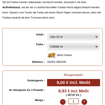
Die 50 Farben können miteinander vermischt werden, besonders mit einer
Aufhellerbasis
, mit der ein zu dunkel beurteilter Farbton leicht abgeschwächt werden
kann. Danach zum Testen die Farbe auf einem Stück Papier trocknen lassen, denn der
Farbton dunkelt mit dem Trocknen leicht nach.
Anmerkungen
:
- Kann vor dem Trockenwerden mit
RENOMAT
entfernt werden, siehe unten.
Inhalt :
- Nach dem Trocknen vorsichtig mit
Feinem Alkohol zum Lackieren
entfernen (vorher
an einer versteckten Stelle testen).
Farbe :
- Einfaches Auftragen mit dem Finger oder mit Hilfe
des untenstehenden
Schaumgummi-Auftragekissens
.
Siehe Farben
- Erhältlich in Tuben oder Glasbehältern
,
siehe unten
.
Referenz :
332401 0852440
( Für die Farbauswahl bitte auf die untenstehende Farbpalette klicken, oder das
Farbmuster "Schuhleder" bestellen).
Mengenrabatt!
Katalogpreis :
9,00 €
incl. MwSt
Verfügbar in
: Tube 25 ml, Glas 25 ml
Ihr Stückpreis für 1 Produkt :
8,93
€ incl. MwSt
( 297,67 €/L )
EAN :
3324010852440
Menge :
-
+