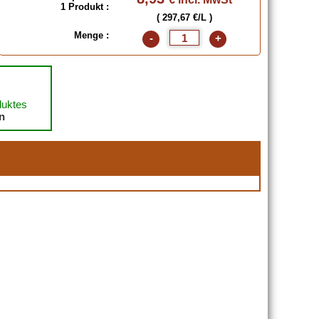
1 Produkt :
( 297,67 €/L )
Menge :
-
+
duktes
en