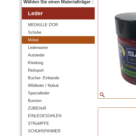
Wählen Sie einen Materialträger :
Leder
MEDAILLE D'OR
Schuhe
Mobel
Lederwaren
Autoleder
Kleidung
Reitsport
Bucher- Einbande
Wildleder / Nubuk
Spezialleder
Bursten
ZUBEHoR
EINLEGESOHLEN
STRuMPFE
SCHUHSPANNER