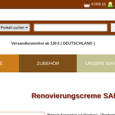
KORB (0)
Versandkostenfrei ab 130 € ( DEUTSCHLAND )
E
ZUBEHÖR
UNSERE MA
Renovierungscreme S
Pigment-Konzentrat auf Harzbasis. Überdeckt