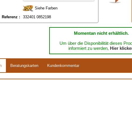
Siehe Farben
Verfügbar in
: Tube 25 ml, Glas 25 ml
Referenz :
332401 0852198
EAN :
3324010852198
Momentan nicht erhältlich.
Um über die Disponibilität dieses Pro
informiert zu werden,
Hier klick
n
Beratungskarten
Kundenkommentar