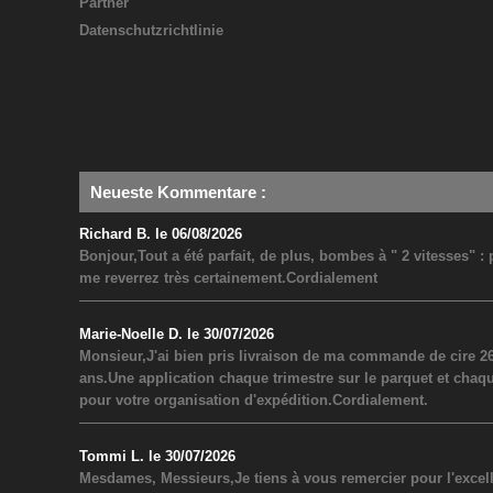
Partner
Datenschutzrichtlinie
Neueste Kommentare
:
Richard B. le 06/08/2026
Bonjour,Tout a été parfait, de plus, bombes à " 2 vitesses" 
me reverrez très certainement.Cordialement
Marie-Noelle D. le 30/07/2026
Monsieur,J'ai bien pris livraison de ma commande de cire 26
ans.Une application chaque trimestre sur le parquet et chaq
pour votre organisation d'expédition.Cordialement.
Tommi L. le 30/07/2026
Mesdames, Messieurs,Je tiens à vous remercier pour l'excel