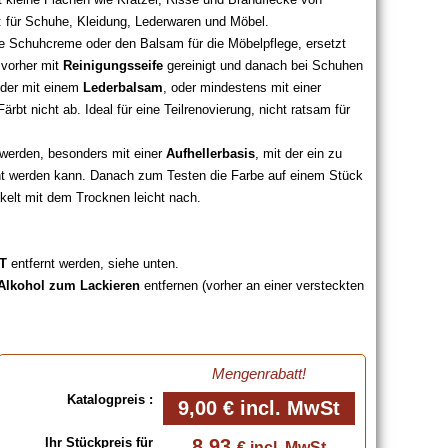
k: für Schuhe, Kleidung, Lederwaren und Möbel.
e Schuhcreme oder den Balsam für die Möbelpflege, ersetzt
 vorher mit
Reinigungsseife
gereinigt und danach bei Schuhen
eder mit einem
Lederbalsam
, oder mindestens mit einer
rbt nicht ab. Ideal für eine Teilrenovierung, nicht ratsam für
 werden, besonders mit einer
Aufhellerbasis
, mit der ein zu
cht werden kann. Danach zum Testen die Farbe auf einem Stück
nkelt mit dem Trocknen leicht nach.
T
entfernt werden, siehe unten.
Alkohol zum Lackieren
entfernen (vorher an einer versteckten
it Hilfe des untenstehenden
Schaumgummi-Auftragekissens
.
e unten
.
Mengenrabatt!
hende Farbpalette klicken, oder das Farbmuster "Schuhleder"
Katalogpreis :
9,00 €
incl. MwSt
Ihr Stückpreis für
8,93
€ incl. MwSt