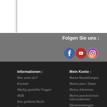
Folgen Sie uns :
Informationen
Mein Konto
Wer sind wir?
Meine Bestellungen
Kontakt
Meine pers. Daten
Häufig gestellte Fragen
Meine Adressen
AGB
Meine persönlichen
Informationen
Das goldene Buch
Rücksendungen