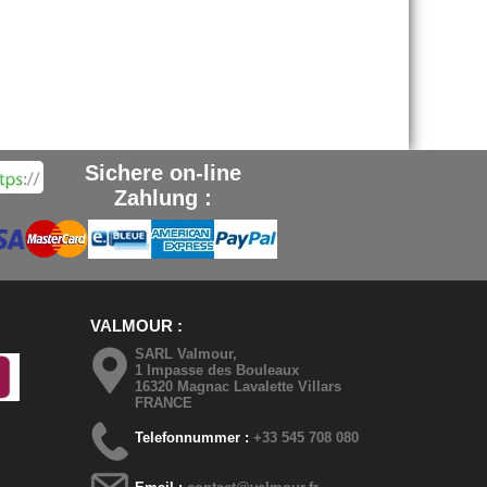
Sichere on-line
Zahlung :
VALMOUR
SARL Valmour,
1 Impasse des Bouleaux
16320 Magnac Lavalette Villars
FRANCE
Telefonnummer :
+33 545 708 080