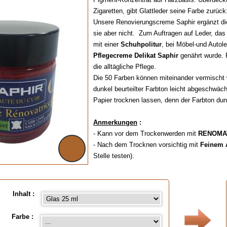
Zigaretten, gibt Glattleder seine Farbe zurüc
Unsere Renovierungscreme Saphir ergänzt di
sie aber nicht. Zum Auftragen auf Leder, das
mit einer
Schuhpolitur
, bei Möbel-und Autol
Pflegecreme Delikat Saphir
genährt wurde. Fä
die alltägliche Pflege.
Die 50 Farben können miteinander vermischt
dunkel beurteilter Farbton leicht abgeschwä
Papier trocknen lassen, denn der Farbton du
Anmerkungen
:
- Kann vor dem Trockenwerden mit
RENOMA
- Nach dem Trocknen vorsichtig mit
Feinem 
Stelle testen).
- Einfaches Auftragen mit dem Finger oder m
- Erhältlich in Tuben oder Glasbehältern
,
sieh
( Für die Farbauswahl bitte auf die untenste
Inhalt :
bestellen).
Farbe :