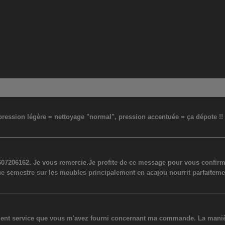
: pression légère = nettoyage "normal", pression accentuée = ça dépote !
07206162. Je vous remercie.Je profite de ce message pour vous confirmer
ue semestre sur les meubles principalement en acajou nourrit parfaiteme
lent service que vous m'avez fourni concernant ma commande. La manière