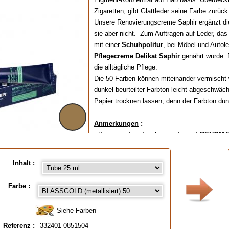
Zigaretten, gibt Glattleder seine Farbe zurüc
Unsere Renovierungscreme Saphir ergänzt di
sie aber nicht. Zum Auftragen auf Leder, das
mit einer
Schuhpolitur
, bei Möbel-und Autol
Pflegecreme Delikat Saphir
genährt wurde. Fä
die alltägliche Pflege.
Die 50 Farben können miteinander vermischt
dunkel beurteilter Farbton leicht abgeschwä
Papier trocknen lassen, denn der Farbton du
Anmerkungen
:
- Kann vor dem Trockenwerden mit
RENOMA
- Nach dem Trocknen vorsichtig mit
Feinem 
Stelle testen).
Inhalt :
- Einfaches Auftragen mit dem Finger oder m
- Erhältlich in Tuben oder Glasbehältern
,
sieh
Farbe :
( Für die Farbauswahl bitte auf die untenste
bestellen).
Siehe Farben
Referenz :
332401 0851504