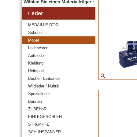
Wählen Sie einen Materialträger :
Leder
MEDAILLE D'OR
Schuhe
Mobel
Lederwaren
Autoleder
Kleidung
Reitsport
Bucher- Einbande
Wildleder / Nubuk
Spezialleder
Bursten
ZUBEHoR
EINLEGESOHLEN
STRuMPFE
SCHUHSPANNER