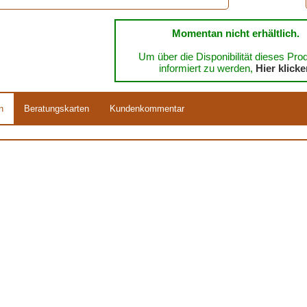
Verfügbar in
: Tube 25 ml, Glas 25 ml
Momentan nicht erhältlich.
EAN :
3324010851504
Um über die Disponibilität dieses Pro
informiert zu werden,
Hier klick
n
Beratungskarten
Kundenkommentar