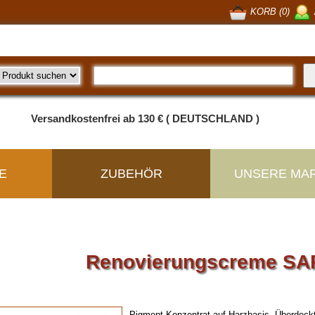
KORB (0)
Versandkostenfrei ab 130 € ( DEUTSCHLAND )
E
ZUBEHÖR
UNSERE MA
Renovierungscreme S
Pigment-Konzentrat auf Harzbasis. Überdeckt