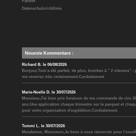
Partner
Datenschutzrichtlinie
Neueste Kommentare
:
Richard B. le 06/08/2026
Bonjour,Tout a été parfait, de plus, bombes à " 2 vitesses" 
me reverrez très certainement.Cordialement
Marie-Noelle D. le 30/07/2026
Monsieur,J'ai bien pris livraison de ma commande de cire 26
ans.Une application chaque trimestre sur le parquet et chaq
pour votre organisation d'expédition.Cordialement.
Tommi L. le 30/07/2026
Mesdames, Messieurs,Je tiens à vous remercier pour l'excel