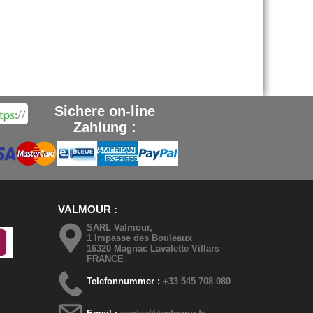
Sichere on-line
Zahlung :
VALMOUR
SARL Valmour,
1 Impasse des Bouleaux
16320 Magnac Lavalette Villars
FRANCE
Telefonnummer :
+33 545 708 080