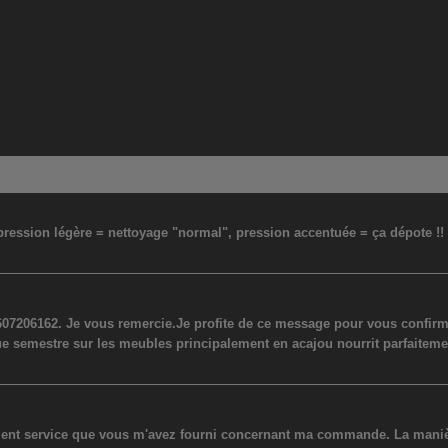
: pression légère = nettoyage "normal", pression accentuée = ça dépote !
07206162. Je vous remercie.Je profite de ce message pour vous confirmer
ue semestre sur les meubles principalement en acajou nourrit parfaiteme
lent service que vous m'avez fourni concernant ma commande. La manière