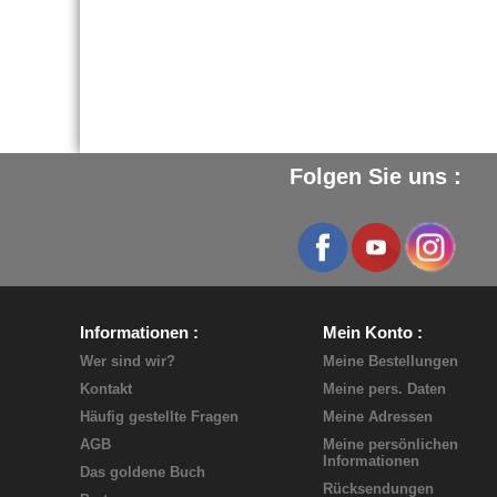
Folgen Sie uns :
Informationen
Mein Konto
Wer sind wir?
Meine Bestellungen
Kontakt
Meine pers. Daten
Häufig gestellte Fragen
Meine Adressen
AGB
Meine persönlichen
Informationen
Das goldene Buch
Rücksendungen