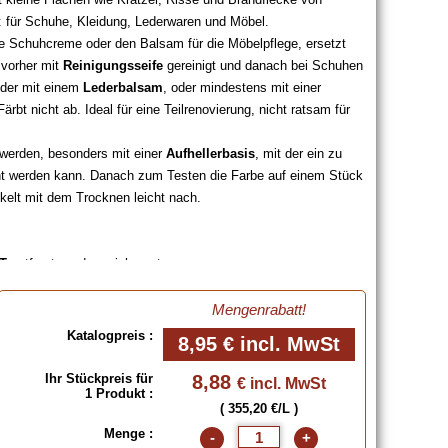
k: für Schuhe, Kleidung, Lederwaren und Möbel.
e Schuhcreme oder den Balsam für die Möbelpflege, ersetzt
 vorher mit
Reinigungsseife
gereinigt und danach bei Schuhen
eder mit einem
Lederbalsam
, oder mindestens mit einer
rbt nicht ab. Ideal für eine Teilrenovierung, nicht ratsam für
 werden, besonders mit einer
Aufhellerbasis
, mit der ein zu
cht werden kann. Danach zum Testen die Farbe auf einem Stück
nkelt mit dem Trocknen leicht nach.
T
entfernt werden, siehe unten.
Alkohol zum Lackieren
entfernen (vorher an einer versteckten
Mengenrabatt!
it Hilfe des untenstehenden
Schaumgummi-Auftragekissens
.
Katalogpreis :
8,95 €
incl. MwSt
e unten
.
hende Farbpalette klicken, oder das Farbmuster "Schuhleder"
Ihr Stückpreis für
8,88
€ incl. MwSt
1 Produkt :
( 355,20 €/L )
Menge :
-
+