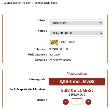
Farbton dunkelt mit dem Trocknen leicht nach.
Anmerkungen
:
- Kann vor dem Trockenwerden mit
RENOMAT
entfernt werden, siehe unten.
Inhalt :
- Nach dem Trocknen vorsichtig mit
Feinem Alkohol zum Lackieren
entfernen (vorher
an einer versteckten Stelle testen).
Farbe :
- Einfaches Auftragen mit dem Finger oder mit Hilfe
des untenstehenden
Schaumgummi-Auftragekissens
.
Siehe Farben
- Erhältlich in Tuben oder Glasbehältern
,
siehe unten
.
Referenz :
332401 0851900
( Für die Farbauswahl bitte auf die untenstehende Farbpalette klicken, oder das
Verfügbarkeit :
auf Lager
Farbmuster "Schuhleder" bestellen).
Versand :
24 Arbeitsstunden
Mengenrabatt!
Verfügbar in
: Tube 25 ml, Glas 25 ml
Katalogpreis :
8,95 €
incl. MwSt
EAN :
3324010851900
Ihr Stückpreis für 1 Produkt :
8,88
€ incl. MwSt
( 355,20 €/L )
Menge :
-
+