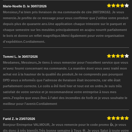
Marie-Noelle D. le 30/07/2026
Monsieur,J'ai bien pris livraison de ma commande de cire 2607206162. Je vous
remercie.Je profite de ce message pour vous confirmer que j'utilise votre produit
depuis plus de quarante ans.Une application chaque trimestre sur le parquet et
chaque semestre sur les meubles principalement en acajou nourrit parfaitement
le bois et donne un reflet magnifique.Merci également pour votre organisation
d'expédition.Cordialement.
Tommi L. le 30/07/2026
Mesdames, Messieurs,Je tiens à vous remercier pour l'excellent service que vous
m'avez fourni concernant ma commande. La manière dont vous avez traité mon
achat est à la hauteur de la qualité du produit.Je ne comprends pas pourquoi
DPD vous a informés que l'adresse de livraison était incorrecte, car elle était
parfaitement correcte. Le colis a été livré hier et tout est en ordre.Je suis très
satisfait de votre service et je recommanderai votre entreprise à tous mes
amis.J'espère que vous êtes à l'abri des incendies de forêt et je vous souhaite le
meilleur pour l'avenir.Cordialement
Farid Z. le 23/07/2026
Bonjour Entreprise VALMOUR, Je vous remercie pour le code promo 👍, je vous
dis donc à très bientôt.Très bonne semaine à Tous 🌞. Je vous Salut à toute votre