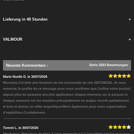
Lieferung in 48 Stunden
+
VALMOUR
+
Neueste Kommentare
:
Siehe 2583 Bewertungen
Marie-Noelle D. le 30/07/2026
Monsieur,J'ai bien pris livraison de ma commande de cire 2607206162. Je vous
remercie.Je profite de ce message pour vous confirmer que j'utilise votre produit
depuis plus de quarante ans.Une application chaque trimestre sur le parquet et
chaque semestre sur les meubles principalement en acajou nourrit parfaitement
le bois et donne un reflet magnifique.Merci également pour votre organisation
d'expédition.Cordialement.
Tommi L. le 30/07/2026
Mesdames, Messieurs,Je tiens à vous remercier pour l'excellent service que vous