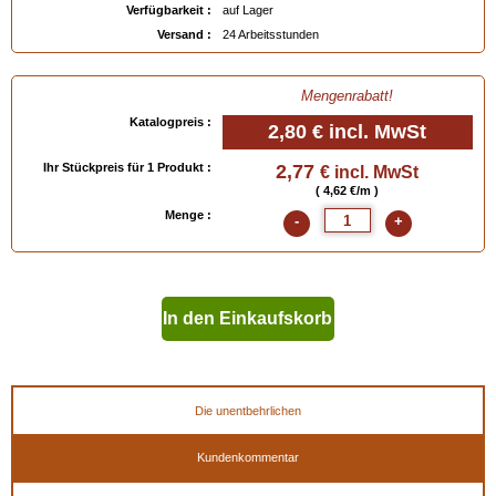
Verfügbarkeit :
auf Lager
Versand :
24 Arbeitsstunden
Mengenrabatt!
Katalogpreis :
2,80 €
incl. MwSt
Ihr Stückpreis für 1 Produkt :
2,77
€ incl. MwSt
( 4,62 €/m )
Menge :
-
+
In den Einkaufskorb
geben
Die unentbehrlichen
Kundenkommentar