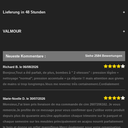
Lieferung in 48 Stunden
+
VALMOUR
+
Neueste Kommentare
:
Siehe 2584 Bewertungen
Richard B. le 06/08/2026
Bonjour,Tout a été parfait, de plus, bombes à " 2 vitesses" : pression légère =
nettoyage "normal", pression accentuée = ça dépote !! mais attention aux givres
de mains si trop longtemps.Vous me reverrez très certainement.Cordialement
Marie-Noelle D. le 30/07/2026
Monsieur,J'ai bien pris livraison de ma commande de cire 2607206162. Je vous
remercie.Je profite de ce message pour vous confirmer que j'utilise votre produit
depuis plus de quarante ans.Une application chaque trimestre sur le parquet et
chaque semestre sur les meubles principalement en acajou nourrit parfaitement
le bois et donne un reflet magnifique.Merci également pour votre organisation