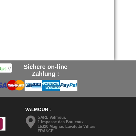
Sichere on-line
Zahlung :
VALMOUR
SARL Valmour,
1 Impasse des Bouleaux
16320 Magnac Lavalette Villars
FRANCE