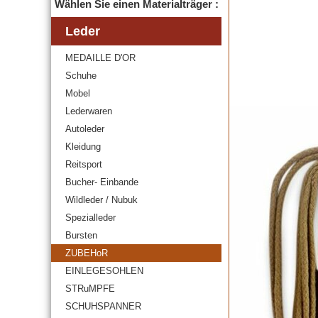
Wählen Sie einen Materialträger :
Leder
MEDAILLE D'OR
Schuhe
Mobel
Lederwaren
Autoleder
Kleidung
Reitsport
Bucher- Einbande
Wildleder / Nubuk
Spezialleder
Bursten
ZUBEHoR
EINLEGESOHLEN
STRuMPFE
SCHUHSPANNER