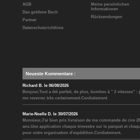
AGB
Meine persönlichen
Informationen
Das goldene Buch
Rücksendungen
Partner
Datenschutzrichtlinie
Neueste Kommentare
:
Richard B. le 06/08/2026
Bonjour,Tout a été parfait, de plus, bombes à " 2 vitesses" 
me reverrez très certainement.Cordialement
Marie-Noelle D. le 30/07/2026
Monsieur,J'ai bien pris livraison de ma commande de cire 26
ans.Une application chaque trimestre sur le parquet et chaq
pour votre organisation d'expédition.Cordialement.