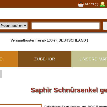
KORB (0)
Versandkostenfrei ab 130 € ( DEUTSCHLAND )
E
ZUBEHÖR
UNSERE MA
Saphir Schnürsenkel ge
Geflochtene Schnürsenkel aus 100% Baumwo