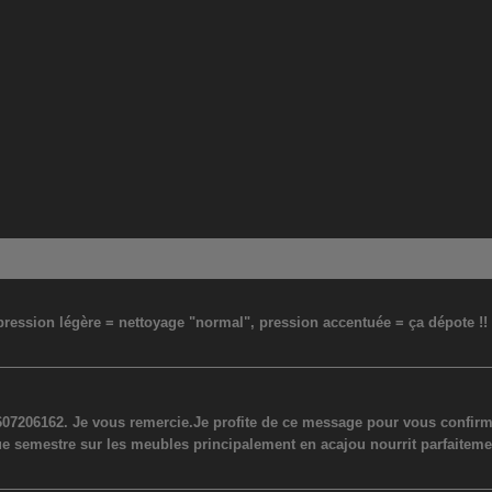
: pression légère = nettoyage "normal", pression accentuée = ça dépote !
07206162. Je vous remercie.Je profite de ce message pour vous confirmer
ue semestre sur les meubles principalement en acajou nourrit parfaiteme