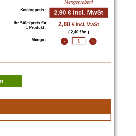
Mengenrabatt!
Katalogpreis :
2,90 €
incl. MwSt
Ihr Stückpreis für
2,88
€ incl. MwSt
1 Produkt :
( 2,40 €/m )
Menge :
-
+
en