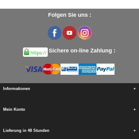
Folgen Sie uns :
Sichere on-line Zahlung :
Informationen
+
Mein Konto
+
Lieferung in 48 Stunden
+