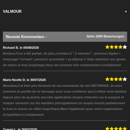
VALMOUR
+
Neueste Kommentare
:
Siehe 2584 Bewertungen
Richard B. le 06/08/2026
Bonjour,Tout a été parfait, de plus, bombes à " 2 vitesses" : pression légère =
nettoyage "normal", pression accentuée = ça dépote !! mais attention aux givres
de mains si trop longtemps.Vous me reverrez très certainement.Cordialement
Marie-Noelle D. le 30/07/2026
Monsieur,J'ai bien pris livraison de ma commande de cire 2607206162. Je vous
remercie.Je profite de ce message pour vous confirmer que j'utilise votre produit
depuis plus de quarante ans.Une application chaque trimestre sur le parquet et
chaque semestre sur les meubles principalement en acajou nourrit parfaitement
le bois et donne un reflet magnifique.Merci également pour votre organisation
d'expédition.Cordialement.
Tommi L. le 30/07/2026