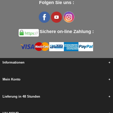
Folgen Sie uns :
Sichere on-line Zahlung :
Informationen
+
Mein Konto
+
Lieferung in 48 Stunden
+