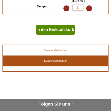
( 3,57 €/m )
Menge :
-
+
In den Einkaufskorb
geben
Die unentbehrlichen
Kundenkommentar
Folgen Sie uns :