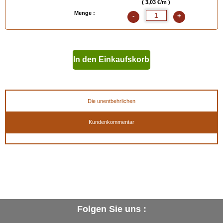
( 3,03 €/m )
Menge :
-
+
In den Einkaufskorb
geben
Die unentbehrlichen
Kundenkommentar
Folgen Sie uns :