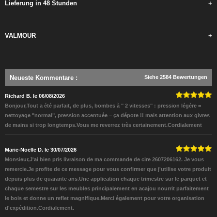
Lieferung in 48 Stunden
+
VALMOUR
+
Neueste Kommentare
:
Siehe 2584 Bewertungen
Richard B. le 06/08/2026
Bonjour,Tout a été parfait, de plus, bombes à " 2 vitesses" : pression légère =
nettoyage "normal", pression accentuée = ça dépote !! mais attention aux givres
de mains si trop longtemps.Vous me reverrez très certainement.Cordialement
Marie-Noelle D. le 30/07/2026
Monsieur,J'ai bien pris livraison de ma commande de cire 2607206162. Je vous
remercie.Je profite de ce message pour vous confirmer que j'utilise votre produit
depuis plus de quarante ans.Une application chaque trimestre sur le parquet et
chaque semestre sur les meubles principalement en acajou nourrit parfaitement
le bois et donne un reflet magnifique.Merci également pour votre organisation
d'expédition.Cordialement.