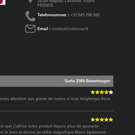
16320 Magnac Lavalette Villars
FRANCE
Telefonnummer :
+33 545 708 080
Email :
contact@valmour.fr
Siehe 2584 Bewertungen
! mais attention aux givres de mains si trop longtemps.Vous
 que j'utilise votre produit depuis plus de quarante
nt le bois et donne un reflet magnifique.Merci également