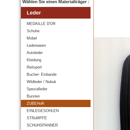
Wählen Sie einen Materialträger :
Leder
MEDAILLE D'OR
Schuhe
Mobel
Lederwaren
Autoleder
Kleidung
Reitsport
Bucher- Einbande
Wildleder / Nubuk
Spezialleder
Bursten
ZUBEHoR
EINLEGESOHLEN
STRuMPFE
SCHUHSPANNER