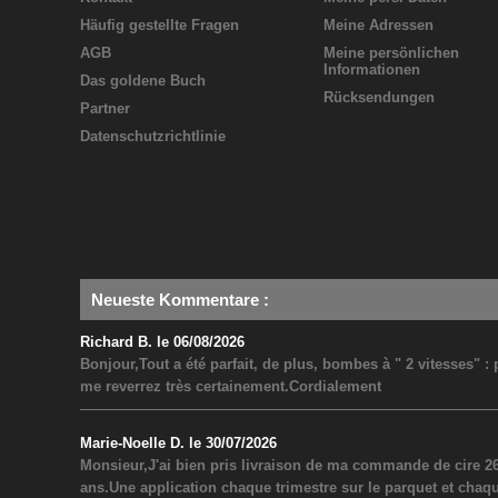
Häufig gestellte Fragen
Meine Adressen
AGB
Meine persönlichen
Informationen
Das goldene Buch
Rücksendungen
Partner
Datenschutzrichtlinie
Neueste Kommentare
:
Richard B. le 06/08/2026
Bonjour,Tout a été parfait, de plus, bombes à " 2 vitesses" 
me reverrez très certainement.Cordialement
Marie-Noelle D. le 30/07/2026
Monsieur,J'ai bien pris livraison de ma commande de cire 26
ans.Une application chaque trimestre sur le parquet et chaq