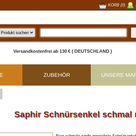
KORB (0)
Versandkostenfrei ab 130 € ( DEUTSCHLAND )
E
ZUBEHÖR
UNSERE MA
Saphir Schnürsenkel schmal
Paar schmale runde gewachste Schnürsenke