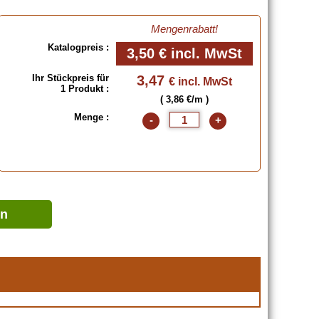
Mengenrabatt!
Katalogpreis :
3,50 €
incl. MwSt
Ihr Stückpreis für
3,47
€ incl. MwSt
1 Produkt :
( 3,86 €/m )
Menge :
-
+
en