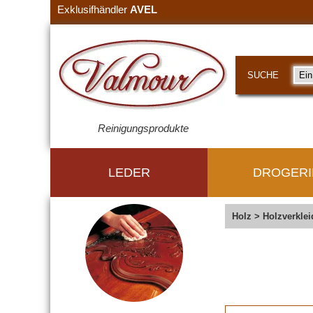
Exklusifhändler
AVEL
SUCHE
Reinigungsprodukte
LEDER
DROGERI
Holz
>
Holzverkle