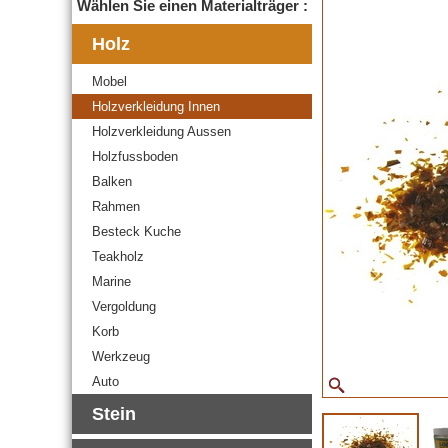
Wählen Sie einen Materialträger :
Holz
Mobel
Holzverkleidung Innen
Holzverkleidung Aussen
Holzfussboden
Balken
Rahmen
Besteck Kuche
Teakholz
Marine
Vergoldung
Korb
Werkzeug
Auto
Stein