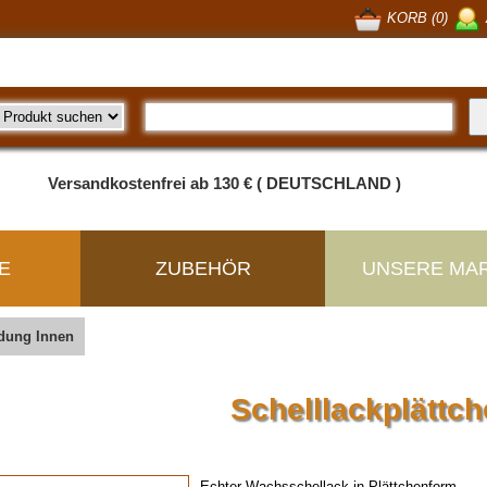
KORB (0)
Versandkostenfrei ab 130 € ( DEUTSCHLAND )
E
ZUBEHÖR
UNSERE MA
idung Innen
Schelllackplättc
Echter Wachsschellack in Plättchenform.