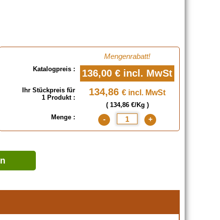
Mengenrabatt!
Katalogpreis :
136,00 €
incl. MwSt
Ihr Stückpreis für
134,86
€ incl. MwSt
1 Produkt :
( 134,86 €/Kg )
Menge :
-
+
en