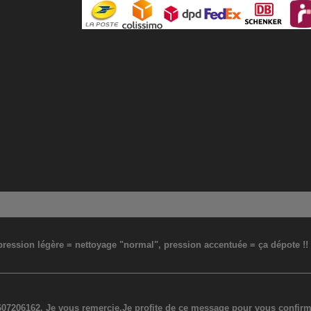
: pression légère = nettoyage "normal", pression accentuée = ça dépote !
07206162. Je vous remercie.Je profite de ce message pour vous confirmer