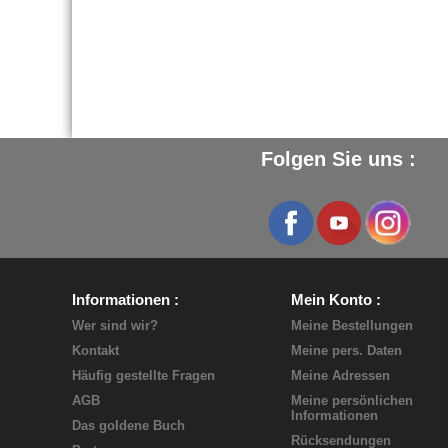
Folgen Sie uns :
Informationen
Mein Konto
Wer sind wir?
Meine Bestellungen
Kontakt
Meine pers. Daten
Häufig gestellte Fragen
Meine Adressen
AGB
Meine persönlichen
Informationen
Das goldene Buch
Rücksendungen