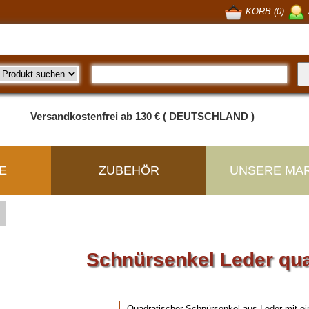
KORB (0)
Versandkostenfrei ab 130 € ( DEUTSCHLAND )
E
ZUBEHÖR
UNSERE MA
Schnürsenkel Leder qua
Quadratischer Schnürsenkel aus Leder mit e