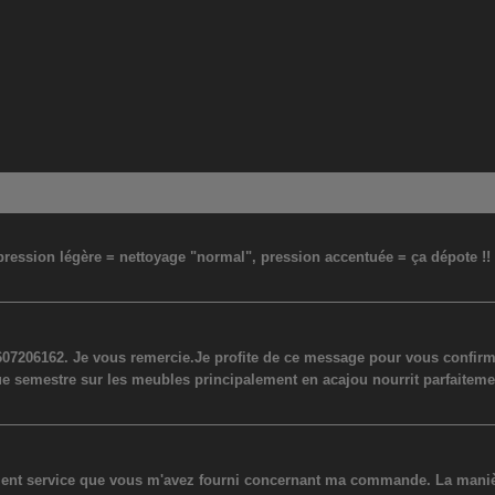
: pression légère = nettoyage "normal", pression accentuée = ça dépote !
07206162. Je vous remercie.Je profite de ce message pour vous confirmer
ue semestre sur les meubles principalement en acajou nourrit parfaiteme
lent service que vous m'avez fourni concernant ma commande. La manière