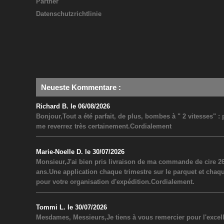
Partner
Datenschutzrichtlinie
Neueste Kommentare
:
Richard B. le 06/08/2026
Bonjour,Tout a été parfait, de plus, bombes à " 2 vitesses" 
me reverrez très certainement.Cordialement
Marie-Noelle D. le 30/07/2026
Monsieur,J'ai bien pris livraison de ma commande de cire 26
ans.Une application chaque trimestre sur le parquet et chaq
pour votre organisation d'expédition.Cordialement.
Tommi L. le 30/07/2026
Mesdames, Messieurs,Je tiens à vous remercier pour l'excel