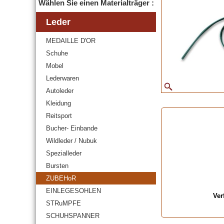
Wählen Sie einen Materialträger :
Leder
MEDAILLE D'OR
Schuhe
Mobel
Lederwaren
Autoleder
Kleidung
Reitsport
Bucher- Einbande
Wildleder / Nubuk
Spezialleder
Bursten
ZUBEHoR
EINLEGESOHLEN
Ver
STRuMPFE
SCHUHSPANNER