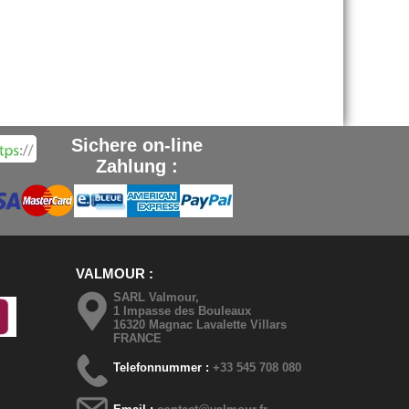
Sichere on-line
Zahlung :
VALMOUR
SARL Valmour,
1 Impasse des Bouleaux
16320 Magnac Lavalette Villars
FRANCE
Telefonnummer :
+33 545 708 080