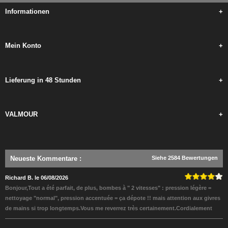
Informationen
+
Mein Konto
+
Lieferung in 48 Stunden
+
VALMOUR
+
Neueste Kommentare
:
Siehe 2584 Bewertungen
Richard B. le 06/08/2026
Bonjour,Tout a été parfait, de plus, bombes à " 2 vitesses" : pression légère =
nettoyage "normal", pression accentuée = ça dépote !! mais attention aux givres
de mains si trop longtemps.Vous me reverrez très certainement.Cordialement