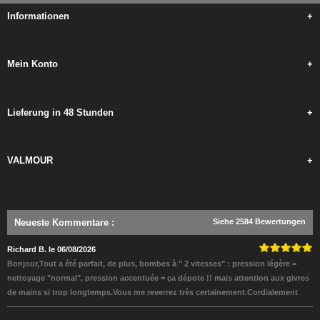
Informationen
+
Mein Konto
+
Lieferung in 48 Stunden
+
VALMOUR
+
Neueste Kommentare
:
Siehe 2584 Bewertungen
Richard B. le 06/08/2026
Bonjour,Tout a été parfait, de plus, bombes à " 2 vitesses" : pression légère =
nettoyage "normal", pression accentuée = ça dépote !! mais attention aux givres
de mains si trop longtemps.Vous me reverrez très certainement.Cordialement