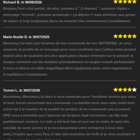
Richard B. le 06/08/2026
Bonjour,Tout a été parfait, de plus, bombes à " 2 vitesses" : pression légère =
nettoyage "normal", pression accentuée = ça dépote !! mais attention aux givres
de mains si trop longtemps.Vous me reverrez très certainement.Cordialement
Marie-Noelle D. le 30/07/2026
Monsieur,J'ai bien pris livraison de ma commande de cire 2607206162. Je vous
remercie.Je profite de ce message pour vous confirmer que j'utilise votre produit
depuis plus de quarante ans.Une application chaque trimestre sur le parquet et
chaque semestre sur les meubles principalement en acajou nourrit parfaitement
le bois et donne un reflet magnifique.Merci également pour votre organisation
d'expédition.Cordialement.
Tommi L. le 30/07/2026
Mesdames, Messieurs,Je tiens à vous remercier pour l'excellent service que vous
m'avez fourni concernant ma commande. La manière dont vous avez traité mon
achat est à la hauteur de la qualité du produit.Je ne comprends pas pourquoi
DPD vous a informés que l'adresse de livraison était incorrecte, car elle était
parfaitement correcte. Le colis a été livré hier et tout est en ordre.Je suis très
satisfait de votre service et je recommanderai votre entreprise à tous mes
amis.J'espère que vous êtes à l'abri des incendies de forêt et je vous souhaite le