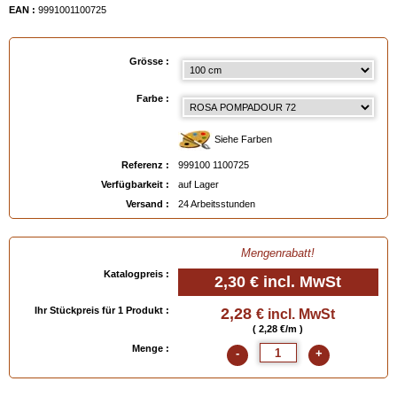
EAN :
9991001100725
Grösse :
Farbe :
Siehe Farben
Referenz :
999100 1100725
Verfügbarkeit :
auf Lager
Versand :
24 Arbeitsstunden
Mengenrabatt!
Katalogpreis :
2,30 €
incl. MwSt
Ihr Stückpreis für 1 Produkt :
2,28
€ incl. MwSt
( 2,28 €/m )
Menge :
-
+