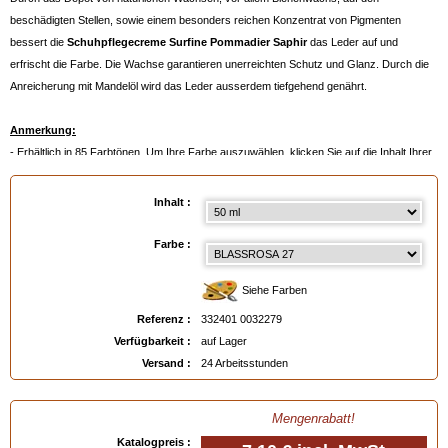
beschädigten Stellen, sowie einem besonders reichen Konzentrat von Pigmenten
bessert die
Schuhpflegecreme Surfine Pommadier Saphir
das Leder auf und
erfrischt die Farbe. Die Wachse garantieren unerreichten Schutz und Glanz. Durch die
Anreicherung mit Mandelöl wird das Leder ausserdem tiefgehend genährt.
Anmerkung:
- Erhältlich in 85 Farbtönen. Um Ihre Farbe auszuwählen, klicken Sie auf die Inhalt Ihrer
Wahl und dann auf die Farbpalette
- Oder noch besser:
ein Farbmuster bestellen
, siehe unten.
Inhalt :
Verfügbar in
: 50 ml, 500 ml, 500 ml auf Bestellung
Farbe :
EAN :
3324010032279
Siehe Farben
Referenz :
332401 0032279
Verfügbarkeit :
auf Lager
Versand :
24 Arbeitsstunden
Mengenrabatt!
Katalogpreis :