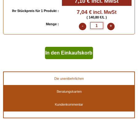
7,10 €
incl. MwSt
Ihr Stückpreis für 1 Produkt :
7,04
€ incl. MwSt
( 140,80 €/L )
Menge :
-
+
In den Einkaufskorb
geben
Die unentbehrlichen
Beratungskarten
Kundenkommentar