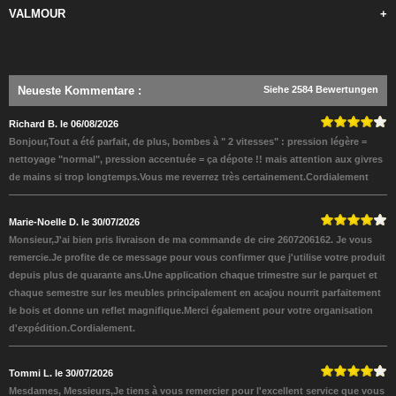
VALMOUR
+
Neueste Kommentare
:
Siehe 2584 Bewertungen
Richard B. le 06/08/2026
Bonjour,Tout a été parfait, de plus, bombes à " 2 vitesses" : pression légère =
nettoyage "normal", pression accentuée = ça dépote !! mais attention aux givres
de mains si trop longtemps.Vous me reverrez très certainement.Cordialement
Marie-Noelle D. le 30/07/2026
Monsieur,J'ai bien pris livraison de ma commande de cire 2607206162. Je vous
remercie.Je profite de ce message pour vous confirmer que j'utilise votre produit
depuis plus de quarante ans.Une application chaque trimestre sur le parquet et
chaque semestre sur les meubles principalement en acajou nourrit parfaitement
le bois et donne un reflet magnifique.Merci également pour votre organisation
d'expédition.Cordialement.
Tommi L. le 30/07/2026
Mesdames, Messieurs,Je tiens à vous remercier pour l'excellent service que vous