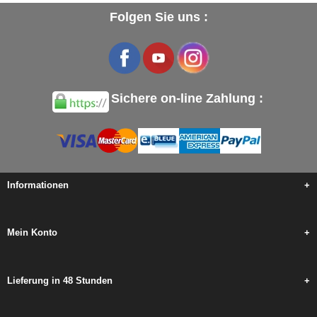
Folgen Sie uns :
Sichere on-line Zahlung :
Informationen
+
Mein Konto
+
Lieferung in 48 Stunden
+