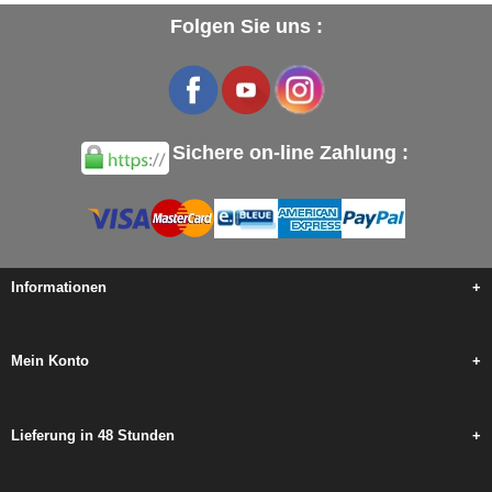
Folgen Sie uns :
Sichere on-line Zahlung :
Informationen
+
Mein Konto
+
Lieferung in 48 Stunden
+