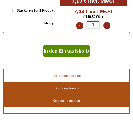
7,10 €
incl. MwSt
Ihr Stückpreis für 1 Produkt :
7,04
€ incl. MwSt
( 140,80 €/L )
Menge :
-
+
In den Einkaufskorb
geben
Die unentbehrlichen
Beratungskarten
Kundenkommentar