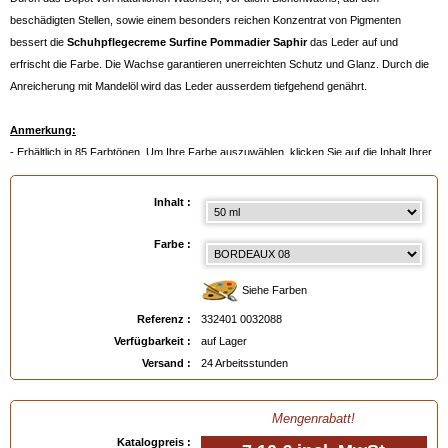
beschädigten Stellen, sowie einem besonders reichen Konzentrat von Pigmenten
bessert die
Schuhpflegecreme Surfine Pommadier Saphir
das Leder auf und
erfrischt die Farbe. Die Wachse garantieren unerreichten Schutz und Glanz. Durch die
Anreicherung mit Mandelöl wird das Leder ausserdem tiefgehend genährt.
Anmerkung:
- Erhältlich in 85 Farbtönen. Um Ihre Farbe auszuwählen, klicken Sie auf die Inhalt Ihrer
Wahl und dann auf die Farbpalette
- Oder noch besser:
ein Farbmuster bestellen
, siehe unten.
Inhalt :
Verfügbar in
: 50 ml, 500 ml, 500 ml auf Bestellung
Farbe :
EAN :
3324010032088
Siehe Farben
Referenz :
332401 0032088
Verfügbarkeit :
auf Lager
Versand :
24 Arbeitsstunden
Mengenrabatt!
Katalogpreis :