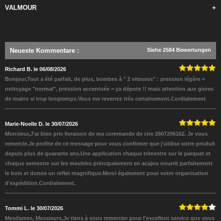
VALMOUR
+
Neueste Kommentare
:
Siehe 2584 Bewertungen
Richard B. le 06/08/2026
Bonjour,Tout a été parfait, de plus, bombes à " 2 vitesses" : pression légère =
nettoyage "normal", pression accentuée = ça dépote !! mais attention aux givres
de mains si trop longtemps.Vous me reverrez très certainement.Cordialement
Marie-Noelle D. le 30/07/2026
Monsieur,J'ai bien pris livraison de ma commande de cire 2607206162. Je vous
remercie.Je profite de ce message pour vous confirmer que j'utilise votre produit
depuis plus de quarante ans.Une application chaque trimestre sur le parquet et
chaque semestre sur les meubles principalement en acajou nourrit parfaitement
le bois et donne un reflet magnifique.Merci également pour votre organisation
d'expédition.Cordialement.
Tommi L. le 30/07/2026
Mesdames, Messieurs,Je tiens à vous remercier pour l'excellent service que vous