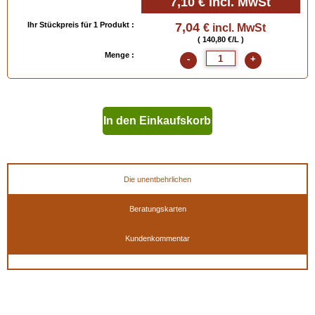
7,10 €
incl. MwSt
Ihr Stückpreis für 1 Produkt :
7,04
€ incl. MwSt
( 140,80 €/L )
Menge :
-
+
In den Einkaufskorb
geben
Die unentbehrlichen
Beratungskarten
Kundenkommentar