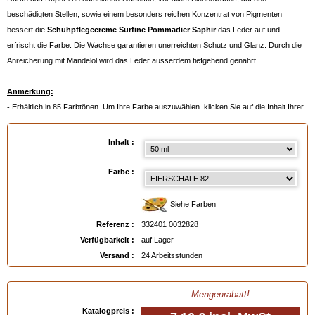
beschädigten Stellen, sowie einem besonders reichen Konzentrat von Pigmenten
bessert die
Schuhpflegecreme Surfine Pommadier Saphir
das Leder auf und
erfrischt die Farbe. Die Wachse garantieren unerreichten Schutz und Glanz. Durch die
Anreicherung mit Mandelöl wird das Leder ausserdem tiefgehend genährt.
Anmerkung:
- Erhältlich in 85 Farbtönen. Um Ihre Farbe auszuwählen, klicken Sie auf die Inhalt Ihrer
Wahl und dann auf die Farbpalette
- Oder noch besser:
ein Farbmuster bestellen
, siehe unten.
Inhalt :
Verfügbar in
: 50 ml, 500 ml, 500 ml auf Bestellung
Farbe :
EAN :
3324010032828
Siehe Farben
Referenz :
332401 0032828
Verfügbarkeit :
auf Lager
Versand :
24 Arbeitsstunden
Mengenrabatt!
Katalogpreis :