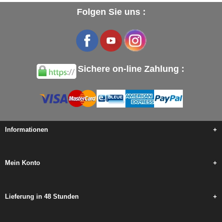
Folgen Sie uns :
Sichere on-line Zahlung :
Informationen
+
Mein Konto
+
Lieferung in 48 Stunden
+