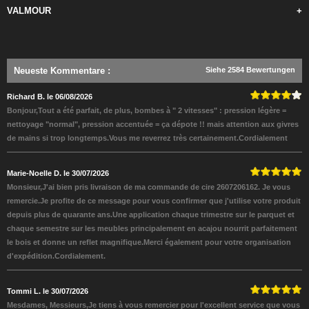
VALMOUR
+
Neueste Kommentare
:
Siehe 2584 Bewertungen
Richard B. le 06/08/2026
Bonjour,Tout a été parfait, de plus, bombes à " 2 vitesses" : pression légère =
nettoyage "normal", pression accentuée = ça dépote !! mais attention aux givres
de mains si trop longtemps.Vous me reverrez très certainement.Cordialement
Marie-Noelle D. le 30/07/2026
Monsieur,J'ai bien pris livraison de ma commande de cire 2607206162. Je vous
remercie.Je profite de ce message pour vous confirmer que j'utilise votre produit
depuis plus de quarante ans.Une application chaque trimestre sur le parquet et
chaque semestre sur les meubles principalement en acajou nourrit parfaitement
le bois et donne un reflet magnifique.Merci également pour votre organisation
d'expédition.Cordialement.
Tommi L. le 30/07/2026
Mesdames, Messieurs,Je tiens à vous remercier pour l'excellent service que vous