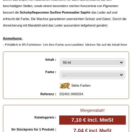
beschädigten Stellen, sowie einem besonders reichen Konzentrat von Pigmenten
bessert die
Schuhpflegecreme Surfine Pommadier Saphir
das Leder auf und
erfrischt die Farbe. Die Wachse garantieren unerreichten Schutz und Glanz. Durch die
Anreicherung mit Mandelöl wird das Leder ausserdem tiefgehend genährt.
Anmerkung:
- Erhältlich in 85 Farbtönen. Um Ihre Farbe auszuwählen, klicken Sie auf die Inhalt Ihrer
Wahl und dann auf die Farbpalette
- Oder noch besser:
ein Farbmuster bestellen
, siehe unten.
Inhalt :
Verfügbar in
: 50 ml, 500 ml, 500 ml auf Bestellung
Farbe :
EAN :
3324010000254
Siehe Farben
Referenz :
332401 0000254
Mengenrabatt!
Katalogpreis :
7,10 €
incl. MwSt
Ihr Stückpreis für 1 Produkt :
7,04
€ incl. MwSt