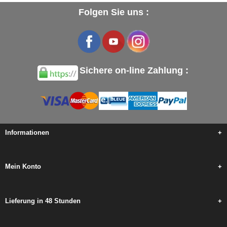
Folgen Sie uns :
Sichere on-line Zahlung :
Informationen
+
Mein Konto
+
Lieferung in 48 Stunden
+