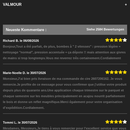
VALMOUR
+
Neueste Kommentare
:
Siehe 2584 Bewertungen
Richard B. le 06/08/2026
Bonjour,Tout a été parfait, de plus, bombes à " 2 vitesses" : pression légère =
nettoyage "normal", pression accentuée = ça dépote !! mais attention aux givres
de mains si trop longtemps.Vous me reverrez très certainement.Cordialement
Marie-Noelle D. le 30/07/2026
Monsieur,J'ai bien pris livraison de ma commande de cire 2607206162. Je vous
remercie.Je profite de ce message pour vous confirmer que j'utilise votre produit
depuis plus de quarante ans.Une application chaque trimestre sur le parquet et
chaque semestre sur les meubles principalement en acajou nourrit parfaitement
le bois et donne un reflet magnifique.Merci également pour votre organisation
d'expédition.Cordialement.
Tommi L. le 30/07/2026
Mesdames, Messieurs,Je tiens à vous remercier pour l'excellent service que vous