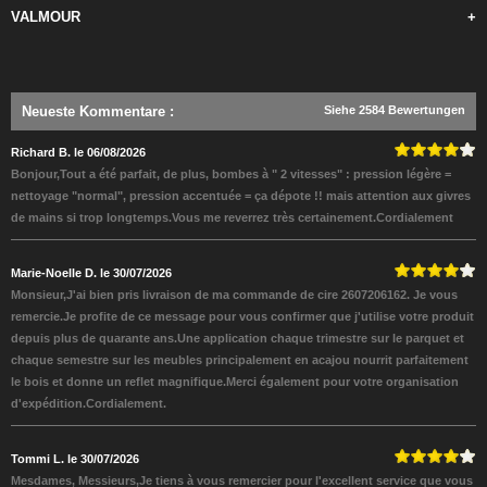
VALMOUR
+
Neueste Kommentare
:
Siehe 2584 Bewertungen
Richard B. le 06/08/2026
Bonjour,Tout a été parfait, de plus, bombes à " 2 vitesses" : pression légère =
nettoyage "normal", pression accentuée = ça dépote !! mais attention aux givres
de mains si trop longtemps.Vous me reverrez très certainement.Cordialement
Marie-Noelle D. le 30/07/2026
Monsieur,J'ai bien pris livraison de ma commande de cire 2607206162. Je vous
remercie.Je profite de ce message pour vous confirmer que j'utilise votre produit
depuis plus de quarante ans.Une application chaque trimestre sur le parquet et
chaque semestre sur les meubles principalement en acajou nourrit parfaitement
le bois et donne un reflet magnifique.Merci également pour votre organisation
d'expédition.Cordialement.
Tommi L. le 30/07/2026
Mesdames, Messieurs,Je tiens à vous remercier pour l'excellent service que vous