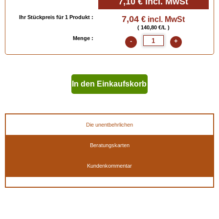
7,10 €
incl. MwSt
Ihr Stückpreis für 1 Produkt :
7,04
€ incl. MwSt
( 140,80 €/L )
Menge :
-
+
In den Einkaufskorb
geben
Die unentbehrlichen
Beratungskarten
Kundenkommentar