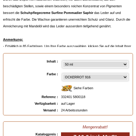
beschädigten Stellen, sowie einem besonders reichen Konzentrat von Pigmenten
bessert die
Schuhpflegecreme Surfine Pommadier Saphir
das Leder auf und
erfrischt die Farbe. Die Wachse garantieren unerreichten Schutz und Glanz. Durch die
Anreicherung mit Mandelöl wird das Leder ausserdem tiefgehend genährt.
Anmerkung:
- Erhältlich in 85 Farbtönen. Um Ihre Farbe auszuwählen, klicken Sie auf die Inhalt Ihrer
Wahl und dann auf die Farbpalette
- Oder noch besser:
ein Farbmuster bestellen
, siehe unten.
Inhalt :
Verfügbar in
: 50 ml, 500 ml, 500 ml auf Bestellung
Farbe :
EAN :
3324015800118
Siehe Farben
Referenz :
332401 5800118
Verfügbarkeit :
auf Lager
Versand :
24 Arbeitsstunden
Mengenrabatt!
Katalogpreis :