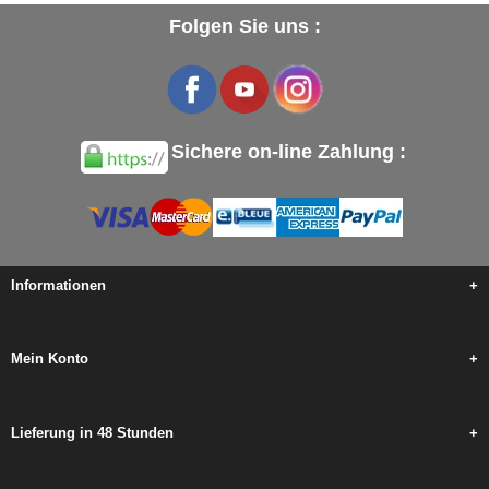
Folgen Sie uns :
Sichere on-line Zahlung :
Informationen
+
Mein Konto
+
Lieferung in 48 Stunden
+