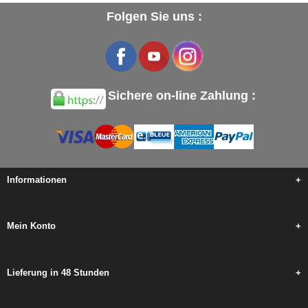
Folgen Sie uns :
Sichere on-line Zahlung :
Informationen
+
Mein Konto
+
Lieferung in 48 Stunden
+