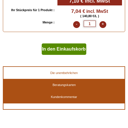
7,10 €
incl. MwSt
Ihr Stückpreis für 1 Produkt :
7,04
€ incl. MwSt
( 140,80 €/L )
Menge :
-
+
In den Einkaufskorb
geben
Die unentbehrlichen
Beratungskarten
Kundenkommentar