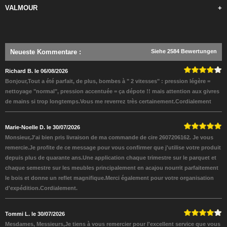
VALMOUR
+
Neueste Kommentare
:
Siehe 2584 Bewertungen
Richard B. le 06/08/2026
Bonjour,Tout a été parfait, de plus, bombes à " 2 vitesses" : pression légère =
nettoyage "normal", pression accentuée = ça dépote !! mais attention aux givres
de mains si trop longtemps.Vous me reverrez très certainement.Cordialement
Marie-Noelle D. le 30/07/2026
Monsieur,J'ai bien pris livraison de ma commande de cire 2607206162. Je vous
remercie.Je profite de ce message pour vous confirmer que j'utilise votre produit
depuis plus de quarante ans.Une application chaque trimestre sur le parquet et
chaque semestre sur les meubles principalement en acajou nourrit parfaitement
le bois et donne un reflet magnifique.Merci également pour votre organisation
d'expédition.Cordialement.
Tommi L. le 30/07/2026
Mesdames, Messieurs,Je tiens à vous remercier pour l'excellent service que vous