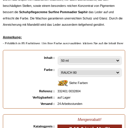
beschädigten Stellen, sowie einem besonders reichen Konzentrat von Pigmenten
bessert die
Schuhpflegecreme Surfine Pommadier Saphir
das Leder auf und
erfrischt die Farbe. Die Wachse garantieren unerreichten Schutz und Glanz. Durch die
Anreicherung mit Mandelöl wird das Leder ausserdem tiefgehend genährt.
Anmerkung:
- Erhältlich in 85 Farbtönen. Um Ihre Farbe auszuwählen, klicken Sie auf die Inhalt Ihrer
Wahl und dann auf die Farbpalette
- Oder noch besser:
ein Farbmuster bestellen
, siehe unten.
Inhalt :
Verfügbar in
: 50 ml, 500 ml, 500 ml auf Bestellung
Farbe :
EAN :
3324010032804
Siehe Farben
Referenz :
332401 0032804
Verfügbarkeit :
auf Lager
Versand :
24 Arbeitsstunden
Mengenrabatt!
Katalogpreis :