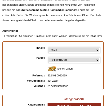
beschädigten Stellen, sowie einem besonders reichen Konzentrat von Pigmenten
bessert die
Schuhpflegecreme Surfine Pommadier Saphir
das Leder auf und
erfrischt die Farbe. Die Wachse garantieren unerreichten Schutz und Glanz. Durch die
Anreicherung mit Mandelöl wird das Leder ausserdem tiefgehend genährt.
Anmerkung:
- Erhältlich in 85 Farbtönen. Um Ihre Farbe auszuwählen, klicken Sie auf die Inhalt Ihrer
Wahl und dann auf die Farbpalette
- Oder noch besser:
ein Farbmuster bestellen
, siehe unten.
Inhalt :
Verfügbar in
: 50 ml, 500 ml, 500 ml auf Bestellung
Farbe :
EAN :
3324010032019
Siehe Farben
Referenz :
332401 0032019
Verfügbarkeit :
auf Lager
Versand :
24 Arbeitsstunden
Mengenrabatt!
Katalogpreis :