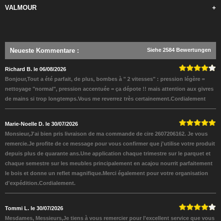
VALMOUR
+
Neueste Kommentare
:
Siehe 2584 Bewertungen
Richard B. le 06/08/2026
Bonjour,Tout a été parfait, de plus, bombes à " 2 vitesses" : pression légère =
nettoyage "normal", pression accentuée = ça dépote !! mais attention aux givres
de mains si trop longtemps.Vous me reverrez très certainement.Cordialement
Marie-Noelle D. le 30/07/2026
Monsieur,J'ai bien pris livraison de ma commande de cire 2607206162. Je vous
remercie.Je profite de ce message pour vous confirmer que j'utilise votre produit
depuis plus de quarante ans.Une application chaque trimestre sur le parquet et
chaque semestre sur les meubles principalement en acajou nourrit parfaitement
le bois et donne un reflet magnifique.Merci également pour votre organisation
d'expédition.Cordialement.
Tommi L. le 30/07/2026
Mesdames, Messieurs,Je tiens à vous remercier pour l'excellent service que vous