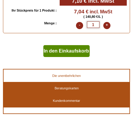
7,10 €
incl. MwSt
Ihr Stückpreis für 1 Produkt :
7,04
€ incl. MwSt
( 140,80 €/L )
Menge :
-
+
In den Einkaufskorb
geben
Die unentbehrlichen
Beratungskarten
Kundenkommentar