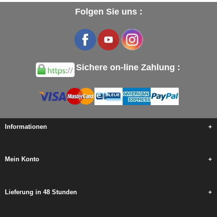
Folgen Sie uns :
Sichere on-line Zahlung :
Informationen
+
Mein Konto
+
Lieferung in 48 Stunden
+