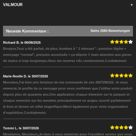
VALMOUR
+
Neueste Kommentare
:
Siehe 2584 Bewertungen
Richard B. le 06/08/2026
Bonjour,Tout a été parfait, de plus, bombes à " 2 vitesses" : pression légère =
nettoyage "normal", pression accentuée = ça dépote !! mais attention aux givres
de mains si trop longtemps.Vous me reverrez très certainement.Cordialement
Marie-Noelle D. le 30/07/2026
Monsieur,J'ai bien pris livraison de ma commande de cire 2607206162. Je vous
remercie.Je profite de ce message pour vous confirmer que j'utilise votre produit
depuis plus de quarante ans.Une application chaque trimestre sur le parquet et
chaque semestre sur les meubles principalement en acajou nourrit parfaitement
le bois et donne un reflet magnifique.Merci également pour votre organisation
d'expédition.Cordialement.
Tommi L. le 30/07/2026
Mesdames, Messieurs,Je tiens à vous remercier pour l'excellent service que vous