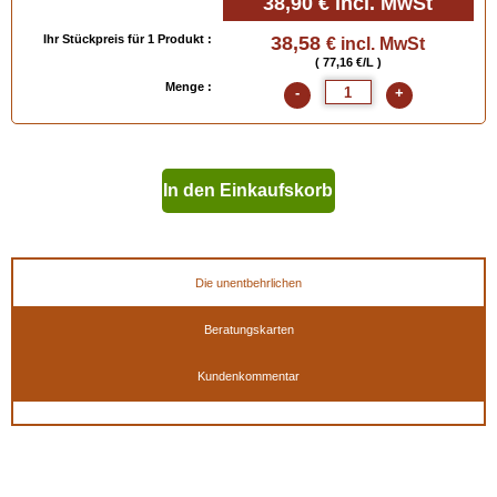
38,90 €
incl. MwSt
Ihr Stückpreis für 1 Produkt :
38,58
€ incl. MwSt
( 77,16 €/L )
Menge :
-
+
In den Einkaufskorb
geben
Die unentbehrlichen
Beratungskarten
Kundenkommentar