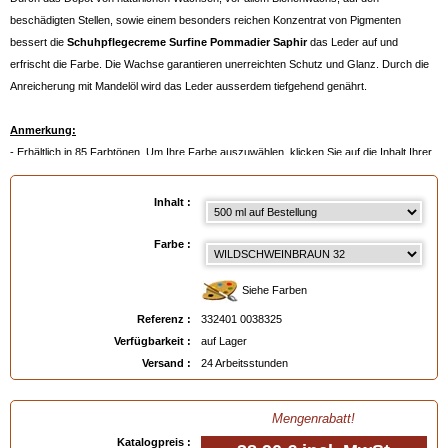
beschädigten Stellen, sowie einem besonders reichen Konzentrat von Pigmenten
bessert die
Schuhpflegecreme Surfine Pommadier Saphir
das Leder auf und
erfrischt die Farbe. Die Wachse garantieren unerreichten Schutz und Glanz. Durch die
Anreicherung mit Mandelöl wird das Leder ausserdem tiefgehend genährt.
Anmerkung:
- Erhältlich in 85 Farbtönen. Um Ihre Farbe auszuwählen, klicken Sie auf die Inhalt Ihrer
Wahl und dann auf die Farbpalette
- Oder noch besser:
ein Farbmuster bestellen
, siehe unten.
Inhalt :
Verfügbar in
: 50 ml, 500 ml, 500 ml auf Bestellung
Farbe :
EAN :
3324010038325
Siehe Farben
Referenz :
332401 0038325
Verfügbarkeit :
auf Lager
Versand :
24 Arbeitsstunden
Mengenrabatt!
Katalogpreis :