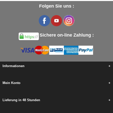
Folgen Sie uns :
Sichere on-line Zahlung :
Informationen
+
Mein Konto
+
Lieferung in 48 Stunden
+