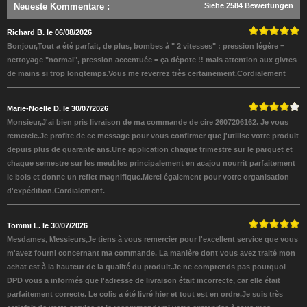
Neueste Kommentare
:
Siehe 2584 Bewertungen
Richard B. le 06/08/2026
Bonjour,Tout a été parfait, de plus, bombes à " 2 vitesses" : pression légère =
nettoyage "normal", pression accentuée = ça dépote !! mais attention aux givres
de mains si trop longtemps.Vous me reverrez très certainement.Cordialement
Marie-Noelle D. le 30/07/2026
Monsieur,J'ai bien pris livraison de ma commande de cire 2607206162. Je vous
remercie.Je profite de ce message pour vous confirmer que j'utilise votre produit
depuis plus de quarante ans.Une application chaque trimestre sur le parquet et
chaque semestre sur les meubles principalement en acajou nourrit parfaitement
le bois et donne un reflet magnifique.Merci également pour votre organisation
d'expédition.Cordialement.
Tommi L. le 30/07/2026
Mesdames, Messieurs,Je tiens à vous remercier pour l'excellent service que vous
m'avez fourni concernant ma commande. La manière dont vous avez traité mon
achat est à la hauteur de la qualité du produit.Je ne comprends pas pourquoi
DPD vous a informés que l'adresse de livraison était incorrecte, car elle était
parfaitement correcte. Le colis a été livré hier et tout est en ordre.Je suis très