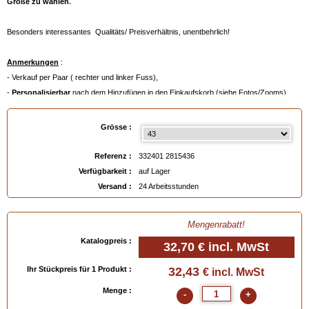
Größe zu wählen
.
Besonders interessantes Qualitäts/ Preisverhältnis, unentbehrlich!
Anmerkungen
:
- Verkauf per Paar ( rechter und linker Fuss),
-
Personalisierbar
nach dem Hinzufügen in den Einkaufskorb (siehe Fotos/Zooms).
- Diese Schuhspanner fallen eher gross aus, wir raten Ihnan daher, die Grösse eine
Nummer kleiner als Ihre übliche Grösse zu wählen.
Grösse :
- Maβe in cm (Breite/ Länge) nach Plazierung im Schuh (
Federn zusammengedrückt
)
:
. 37 = 7.5 / 22.5
Referenz :
332401 2815436
. 38 = 7.8 / 23.3
Verfügbarkeit :
auf Lager
. 39 = 8.1 / 24.5
Versand :
24 Arbeitsstunden
. 40 = 8.2 / 25.5
. 41 = 8.3 / 26.1
Mengenrabatt!
. 42 = 8.5 / 27.0
Katalogpreis :
. 43 = 8.9 / 27.5
32,70 €
incl. MwSt
. 44 = 9.2 / 28.2
Ihr Stückpreis für 1 Produkt :
32,43
€ incl. MwSt
. 45 = 9.4 / 29.5
. 46 = 9.7 / 30.0
Menge :
-
+