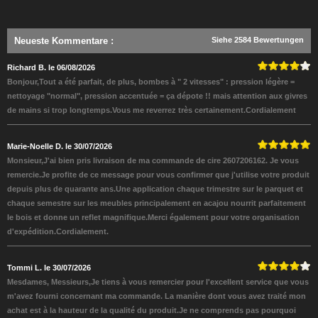
Neueste Kommentare
:
Siehe 2584 Bewertungen
Richard B. le 06/08/2026
Bonjour,Tout a été parfait, de plus, bombes à " 2 vitesses" : pression légère =
nettoyage "normal", pression accentuée = ça dépote !! mais attention aux givres
de mains si trop longtemps.Vous me reverrez très certainement.Cordialement
Marie-Noelle D. le 30/07/2026
Monsieur,J'ai bien pris livraison de ma commande de cire 2607206162. Je vous
remercie.Je profite de ce message pour vous confirmer que j'utilise votre produit
depuis plus de quarante ans.Une application chaque trimestre sur le parquet et
chaque semestre sur les meubles principalement en acajou nourrit parfaitement
le bois et donne un reflet magnifique.Merci également pour votre organisation
d'expédition.Cordialement.
Tommi L. le 30/07/2026
Mesdames, Messieurs,Je tiens à vous remercier pour l'excellent service que vous
m'avez fourni concernant ma commande. La manière dont vous avez traité mon
achat est à la hauteur de la qualité du produit.Je ne comprends pas pourquoi