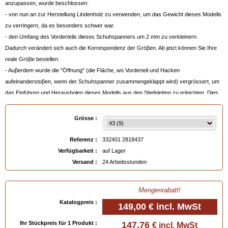
anzupassen, wurde beschlossen:
- von nun an zur Herstellung Lindenholz zu verwenden, um das Gewicht dieses Modells
zu verringern, da es besonders schwer war.
- den Umfang des Vorderteils dieses Schuhspanners um 2 mm zu verkleinern.
Dadurch verändert sich auch die Korrespondenz der Gröβen. Ab jetzt können Sie Ihre
reale Gröβe bestellen.
- Auβerdem wurde die "Öffnung" (die Fläche, wo Vorderteil und Hacken
aufeinanderstoβen, wenn der Schuhspanner zusammengeklappt wird) vergrössert, um
das Einführen und Herausholen dieses Modells aus den Stiefeletten zu erleichten. Dies
führt ebenfalls zu einer Volumen-Verringerung des Vorderteils.
-Von nun an ist der Schuhspanner mit 2 Federn versehen, statt nur mit einer wie bei dem
Grösse :
vorherigen Modell, wodurch die Längen-Spannung und damit der Halt des
Schuhspanners bei Kontakt mit dem Leder verbessert wird.
Referenz :
332401 2818437
- Schlieβlich sind von nun an die Metallteile wie die Schnallen und die mit unserem
Verfügbarkeit :
auf Lager
Markennamen versehenen Metallplatten aus Stahl und nicht mehr aus Messing.
Versand :
24 Arbeitsstunden
Hergestellt in Frankreich
von dem Leistenmacher PERFEKTA LCA, der auch die
Mengenrabatt!
berühmtesten Schuhhersteller beliefert. Die besonders hohe Präzision der zur
Katalogpreis :
Herstellung verwendeten computergesteuerten Maschinen garantieren eine perfekte
149,00 €
incl. MwSt
Homogenität zwischen zwei Paaren der gleichen Grösse.
Ihr Stückpreis für 1 Produkt :
147,76
€ incl. MwSt
Die Qualität dieser französischen Schuhspanner der Marke "Saphir Médaille d'Or" ist