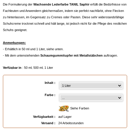
Die Formulierung der
Wachsende Lederfarbe TANIL Saphir
erfüllt die Bedürfnisse von
Fachleuten und Anwendern gleichermaßen, indem sie perfekt nachfärbt, ohne Flecken
zu hinterlassen, im Gegensatz zu Cremes oder Pasten. Diese sehr widerstandsfähige
Schuhcreme trocknet schnell und hält lange, ist jedoch nicht für die Pflege des restlichen
Schuhs geeignet.
Anmerkungen:
- Erhältlich in 50 ml und 1 Liter, siehe unten.
- Mit dem untenstehenden
Schaumgummitupfer mit Metallstäbchen
auftragen.
Verfügbar in
: 50 ml, 500 ml, 1 Liter
Inhalt :
Farbe :
Siehe Farben
Verfügbarkeit :
auf Lager
Versand :
24 Arbeitsstunden