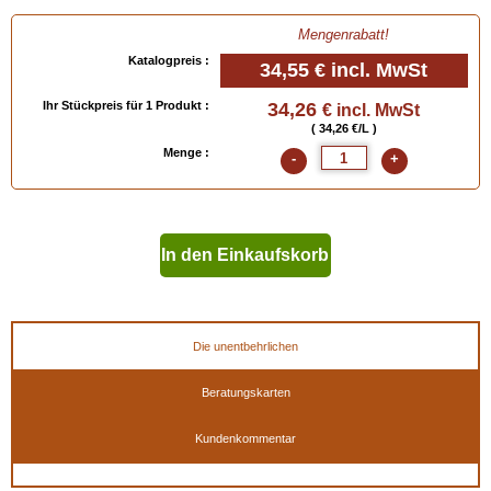
Mengenrabatt!
Katalogpreis :
34,55 €
incl. MwSt
Ihr Stückpreis für 1 Produkt :
34,26
€ incl. MwSt
( 34,26 €/L )
Menge :
-
+
In den Einkaufskorb
geben
Die unentbehrlichen
Beratungskarten
Kundenkommentar