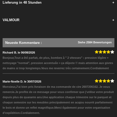
Lieferung in 48 Stunden
+
VALMOUR
+
Neueste Kommentare
:
Siehe 2584 Bewertungen
Richard B. le 06/08/2026
Bonjour,Tout a été parfait, de plus, bombes à " 2 vitesses" : pression légère =
nettoyage "normal", pression accentuée = ça dépote !! mais attention aux givres
de mains si trop longtemps.Vous me reverrez très certainement.Cordialement
Marie-Noelle D. le 30/07/2026
Monsieur,J'ai bien pris livraison de ma commande de cire 2607206162. Je vous
remercie.Je profite de ce message pour vous confirmer que j'utilise votre produit
depuis plus de quarante ans.Une application chaque trimestre sur le parquet et
chaque semestre sur les meubles principalement en acajou nourrit parfaitement
le bois et donne un reflet magnifique.Merci également pour votre organisation
d'expédition.Cordialement.