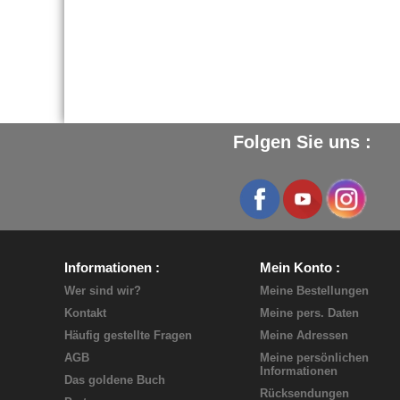
Folgen Sie uns :
Informationen
Mein Konto
Wer sind wir?
Meine Bestellungen
Kontakt
Meine pers. Daten
Häufig gestellte Fragen
Meine Adressen
AGB
Meine persönlichen
Informationen
Das goldene Buch
Rücksendungen