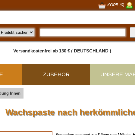
KORB (0)
Versandkostenfrei ab 130 € ( DEUTSCHLAND )
E
ZUBEHÖR
UNSERE MA
idung Innen
Wachspaste nach herkömmlich
Besonders geeignet zur Pflege von Möbeln, H