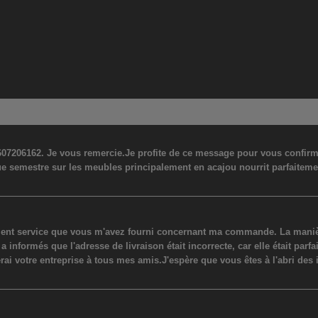
07206162. Je vous remercie.Je profite de ce message pour vous confirmer
ue semestre sur les meubles principalement en acajou nourrit parfaiteme
lent service que vous m'avez fourni concernant ma commande. La manière
ormés que l'adresse de livraison était incorrecte, car elle était parfaite
erai votre entreprise à tous mes amis.J'espère que vous êtes à l'abri des 