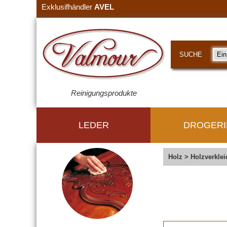
Exklusifhändler
AVEL
SUCHE
Reinigungsprodukte
LEDER
DROGERI
Holz
>
Holzverkle