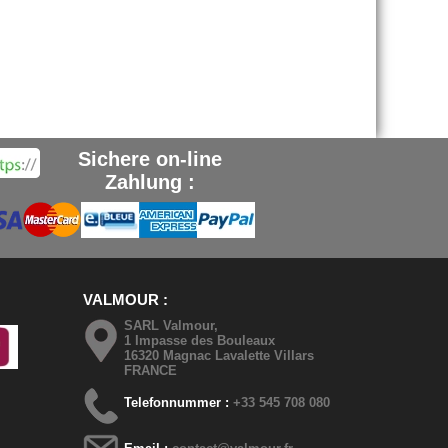
Sichere on-line
Zahlung :
VALMOUR
SARL Valmour,
1 Impasse des Bouleaux
16320 Magnac Lavalette Villars
FRANCE
Telefonnummer :
+33 545 708 080