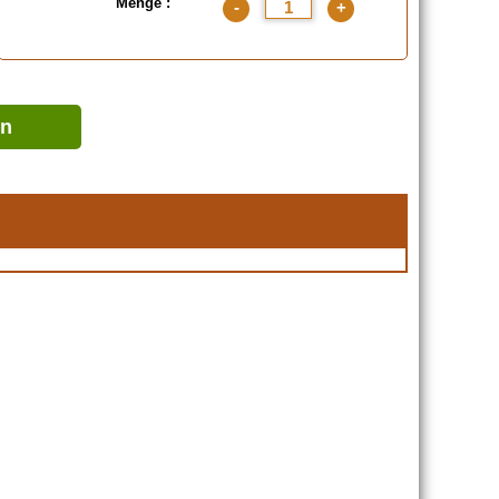
Menge :
-
+
en