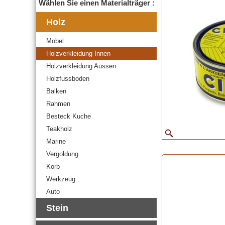
Wählen Sie einen Materialträger :
Holz
Mobel
Holzverkleidung Innen
Holzverkleidung Aussen
Holzfussboden
Balken
Rahmen
Besteck Kuche
Teakholz
Marine
Vergoldung
Korb
Werkzeug
Auto
Stein