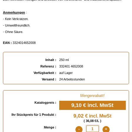
Anmerkungen
:
- Kein Verkratzen.
- Umweltfreundlich.
- Ohne Säure.
EAN :
3324014652008
Inhalt :
250 ml
Referenz :
332401 4652008
Verfügbarkeit :
auf Lager
Versand :
24 Arbeitsstunden
Mengenrabatt!
Katalogpreis :
9,10 €
incl. MwSt
Ihr Stückpreis für 1 Produkt :
9,02
€ incl. MwSt
( 36,08 €/L )
Menge :
-
+