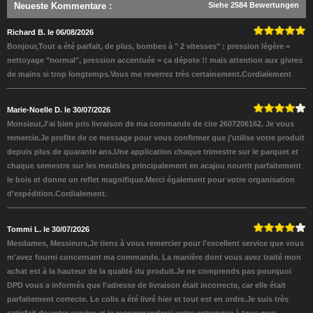
Neueste Kommentare
:
Siehe 2584 Bewertungen
Richard B. le 06/08/2026
Bonjour,Tout a été parfait, de plus, bombes à " 2 vitesses" : pression légère =
nettoyage "normal", pression accentuée = ça dépote !! mais attention aux givres
de mains si trop longtemps.Vous me reverrez très certainement.Cordialement
Marie-Noelle D. le 30/07/2026
Monsieur,J'ai bien pris livraison de ma commande de cire 2607206162. Je vous
remercie.Je profite de ce message pour vous confirmer que j'utilise votre produit
depuis plus de quarante ans.Une application chaque trimestre sur le parquet et
chaque semestre sur les meubles principalement en acajou nourrit parfaitement
le bois et donne un reflet magnifique.Merci également pour votre organisation
d'expédition.Cordialement.
Tommi L. le 30/07/2026
Mesdames, Messieurs,Je tiens à vous remercier pour l'excellent service que vous
m'avez fourni concernant ma commande. La manière dont vous avez traité mon
achat est à la hauteur de la qualité du produit.Je ne comprends pas pourquoi
DPD vous a informés que l'adresse de livraison était incorrecte, car elle était
parfaitement correcte. Le colis a été livré hier et tout est en ordre.Je suis très