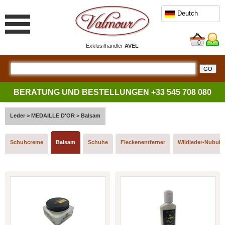
Deutch
0
Exklusifhändler
AVEL
BERATUNG UND BESTELLUNGEN
+33 545 708 080
Leder
>
MEDAILLE D'OR
>
Balsam
Schuhcreme
Balsam
Schuhe
Fleckenentferner
Wildleder-Nubuk