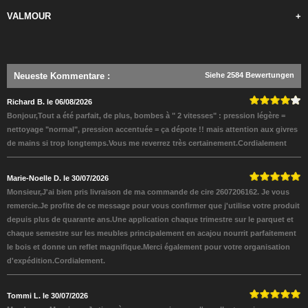
VALMOUR
+
Neueste Kommentare
:
Siehe 2584 Bewertungen
Richard B. le 06/08/2026
Bonjour,Tout a été parfait, de plus, bombes à " 2 vitesses" : pression légère =
nettoyage "normal", pression accentuée = ça dépote !! mais attention aux givres
de mains si trop longtemps.Vous me reverrez très certainement.Cordialement
Marie-Noelle D. le 30/07/2026
Monsieur,J'ai bien pris livraison de ma commande de cire 2607206162. Je vous
remercie.Je profite de ce message pour vous confirmer que j'utilise votre produit
depuis plus de quarante ans.Une application chaque trimestre sur le parquet et
chaque semestre sur les meubles principalement en acajou nourrit parfaitement
le bois et donne un reflet magnifique.Merci également pour votre organisation
d'expédition.Cordialement.
Tommi L. le 30/07/2026