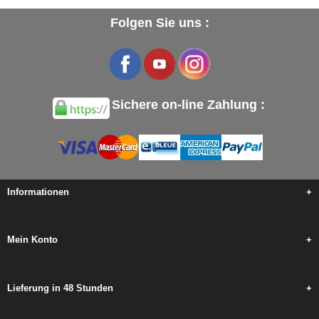
Folgen Sie uns :
Sichere on-line Zahlung :
Informationen
+
Mein Konto
+
Lieferung in 48 Stunden
+